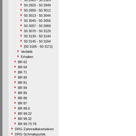
50 2863 - 50 2924
50 2925 - 50 2949
50 2950 - 50 3012
50 3013 - 50 3044
50 3045 - 50 3056
50 3057 - 50 3069
50 3070 - 50 3129
50 3130 - 50 3144
50 3145 - 50 3164
[50 3165 - 50 3171]
Verbleib
Erhalten
BR 62
BR 64
BR 71
BR 80
BR 81
BR 84
BR 85
BR 86
BR 87
BR 89.0
BR 99.22
BR 99.32
BR 99.73-76
DRG-Zahnradlokomotiven
DRG-Schmalspurlok.