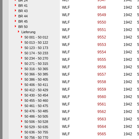
WLF
9547
1942
BR 24
BR 41
WLF
9548
1942
BR 43
WLF
9549
1942
BR 44
BR 45
WLF
9550
1942
BR 50
WLF
9551
1942
Lieferung
WLF
9552
1942
50 001 - 50 012
50 013 - 50 122
WLF
9553
1942
50 123 - 50 173
WLF
9554
1942
50 174 - 50 233
50 234 - 50 270
WLF
9555
1942
50 271 - 50 315
WLF
9556
1942
50 316 - 50 365
50 366 - 50 385
WLF
9557
1942
50 386 - 50 405
WLF
9558
1942
50 406 - 50 411
WLF
9559
1942
50 412 - 50 429
50 430 - 50 454
WLF
9560
1942
50 455 - 50 460
WLF
9561
1942
50 461 - 50 475
50 476 - 50 485
WLF
9562
1942
50 486 - 50 505
WLF
9563
1942
50 506 - 50 528
WLF
9564
1942
50 529 - 50 635
50 636 - 50 755
WLF
9565
1942
50 756 - 50 770