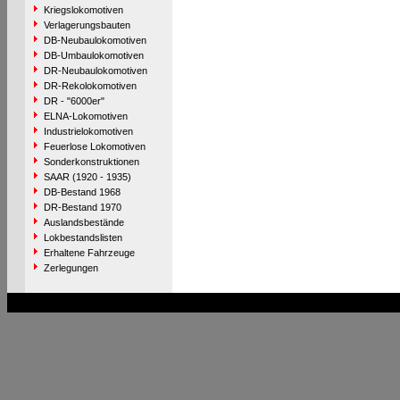
Kriegslokomotiven
Verlagerungsbauten
DB-Neubaulokomotiven
DB-Umbaulokomotiven
DR-Neubaulokomotiven
DR-Rekolokomotiven
DR - "6000er"
ELNA-Lokomotiven
Industrielokomotiven
Feuerlose Lokomotiven
Sonderkonstruktionen
SAAR (1920 - 1935)
DB-Bestand 1968
DR-Bestand 1970
Auslandsbestände
Lokbestandslisten
Erhaltene Fahrzeuge
Zerlegungen