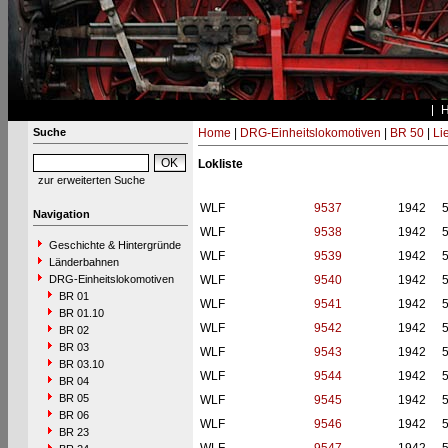
Suche
Home
|
DRG-Einheitslokomotiven
|
BR 50
|
Li
Lokliste
zur erweiterten Suche
WLF
9537
1942
Navigation
WLF
9538
1942
Geschichte & Hintergründe
WLF
9539
1942
Länderbahnen
DRG-Einheitslokomotiven
WLF
9540
1942
BR 01
WLF
9541
1942
BR 01.10
WLF
9542
1942
BR 02
BR 03
WLF
9543
1942
BR 03.10
WLF
9544
1942
BR 04
BR 05
WLF
9545
1942
BR 06
WLF
9546
1942
BR 23