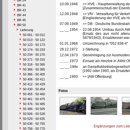
BR 24
10.09.1946
=> HVE - Hauptverwaltung de
BR 41
[Zusammenschluß der Eisenba
BR 43
12.09.1948
=> VfV - Verwaltung für Verke
BR 44
[Eingliederung der HVE als Ha
BR 45
07.09.1949
=> DB - Deutsche Bundesbah
BR 50
__.__.1954
-
22.08.1954 Umbau durch AW 
Lieferung
[Ersatz des aus nicht alte
50 001 - 50 012
5879/1943), Ersatzkessel war 
50 013 - 50 122
01.01.1968
Umzeichnung in "052 836-4"
50 123 - 50 173
28.12.1972
z-Stellung
50 174 - 50 233
50 234 - 50 270
12.04.1973
Genehmigung zur Ausmusteru
50 271 - 50 315
__.__.1973
Einsatz als Heizlok in AWst O
50 316 - 50 365
__.__.199x
an Dampflokbetriebsgesellscha
50 366 - 50 385
[1992 oder 1993, als Ersatzte
50 386 - 50 405
__.__.1993
++ [AW Offenburg]
50 406 - 50 411
50 412 - 50 429
50 430 - 50 454
Fotos
50 455 - 50 460
50 461 - 50 475
50 476 - 50 485
50 486 - 50 505
50 506 - 50 528
50 529 - 50 635
50 636 - 50 755
Ergänzungen zum Leb
50 756 - 50 770