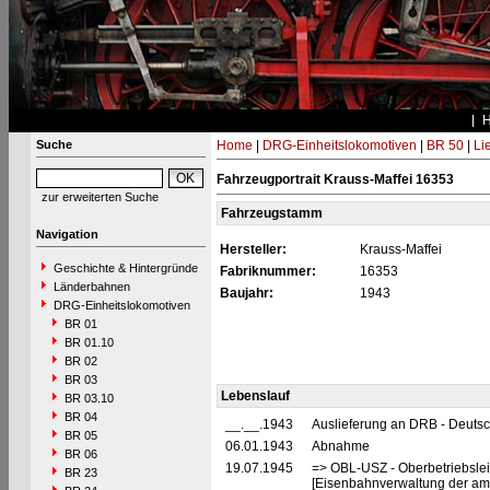
Suche
Home
|
DRG-Einheitslokomotiven
|
BR 50
|
Li
Fahrzeugportrait Krauss-Maffei 16353
zur erweiterten Suche
Fahrzeugstamm
Navigation
Hersteller:
Krauss-Maffei
Geschichte & Hintergründe
Fabriknummer:
16353
Länderbahnen
Baujahr:
1943
DRG-Einheitslokomotiven
BR 01
BR 01.10
BR 02
BR 03
Lebenslauf
BR 03.10
BR 04
__.__.1943
Auslieferung an DRB - Deuts
BR 05
06.01.1943
Abnahme
BR 06
19.07.1945
=> OBL-USZ - Oberbetriebslei
BR 23
[Eisenbahnverwaltung der ame