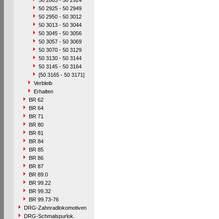
50 2863 - 50 2924
50 2925 - 50 2949
50 2950 - 50 3012
50 3013 - 50 3044
50 3045 - 50 3056
50 3057 - 50 3069
50 3070 - 50 3129
50 3130 - 50 3144
50 3145 - 50 3164
[50 3165 - 50 3171]
Verbleib
Erhalten
BR 62
BR 64
BR 71
BR 80
BR 81
BR 84
BR 85
BR 86
BR 87
BR 89.0
BR 99.22
BR 99.32
BR 99.73-76
DRG-Zahnradlokomotiven
DRG-Schmalspurlok.