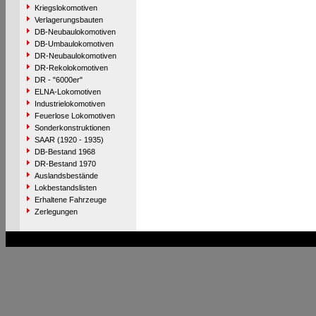
Kriegslokomotiven
Verlagerungsbauten
DB-Neubaulokomotiven
DB-Umbaulokomotiven
DR-Neubaulokomotiven
DR-Rekolokomotiven
DR - "6000er"
ELNA-Lokomotiven
Industrielokomotiven
Feuerlose Lokomotiven
Sonderkonstruktionen
SAAR (1920 - 1935)
DB-Bestand 1968
DR-Bestand 1970
Auslandsbestände
Lokbestandslisten
Erhaltene Fahrzeuge
Zerlegungen