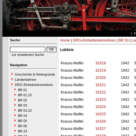
Suche
Home
|
DRG-Einheitslokomotiven
|
BR 50
|
Li
Lokliste
zur erweiterten Suche
Krauss-Maffei
16318
1942
Navigation
Krauss-Maffei
16319
1942
Geschichte & Hintergründe
Krauss-Maffei
16320
1942
Länderbahnen
DRG-Einheitslokomotiven
Krauss-Maffei
16321
1942
BR 01
Krauss-Maffei
16322
1942
BR 01.10
Krauss-Maffei
16323
1942
BR 02
BR 03
Krauss-Maffei
16324
1942
BR 03.10
Krauss-Maffei
16325
1942
BR 04
BR 05
Krauss-Maffei
16326
1942
BR 06
Krauss-Maffei
16327
1942
BR 23