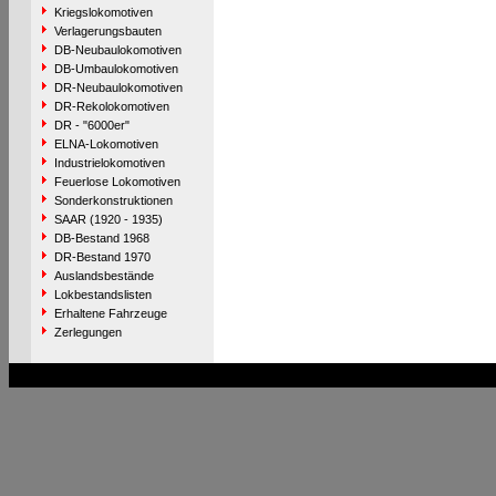
Kriegslokomotiven
Verlagerungsbauten
DB-Neubaulokomotiven
DB-Umbaulokomotiven
DR-Neubaulokomotiven
DR-Rekolokomotiven
DR - "6000er"
ELNA-Lokomotiven
Industrielokomotiven
Feuerlose Lokomotiven
Sonderkonstruktionen
SAAR (1920 - 1935)
DB-Bestand 1968
DR-Bestand 1970
Auslandsbestände
Lokbestandslisten
Erhaltene Fahrzeuge
Zerlegungen