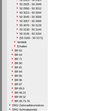
50 2863 - 50 2924
50 2925 - 50 2949
50 2950 - 50 3012
50 3013 - 50 3044
50 3045 - 50 3056
50 3057 - 50 3069
50 3070 - 50 3129
50 3130 - 50 3144
50 3145 - 50 3164
[50 3165 - 50 3171]
Verbleib
Erhalten
BR 62
BR 64
BR 71
BR 80
BR 81
BR 84
BR 85
BR 86
BR 87
BR 89.0
BR 99.22
BR 99.32
BR 99.73-76
DRG-Zahnradlokomotiven
DRG-Schmalspurlok.