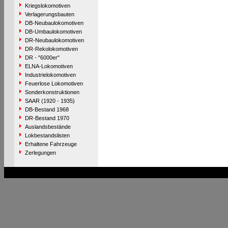
Kriegslokomotiven
Verlagerungsbauten
DB-Neubaulokomotiven
DB-Umbaulokomotiven
DR-Neubaulokomotiven
DR-Rekolokomotiven
DR - "6000er"
ELNA-Lokomotiven
Industrielokomotiven
Feuerlose Lokomotiven
Sonderkonstruktionen
SAAR (1920 - 1935)
DB-Bestand 1968
DR-Bestand 1970
Auslandsbestände
Lokbestandslisten
Erhaltene Fahrzeuge
Zerlegungen