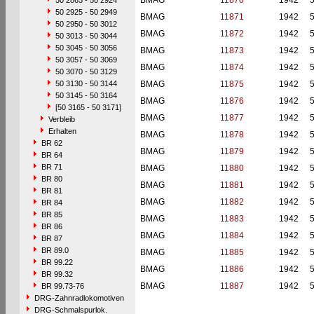
BMAG
11870
1942
50 2863 - 50 2924
50 2925 - 50 2949
BMAG
11871
1942
50 2950 - 50 3012
BMAG
11872
1942
50 3013 - 50 3044
50 3045 - 50 3056
BMAG
11873
1942
50 3057 - 50 3069
BMAG
11874
1942
50 3070 - 50 3129
50 3130 - 50 3144
BMAG
11875
1942
50 3145 - 50 3164
BMAG
11876
1942
[50 3165 - 50 3171]
BMAG
11877
1942
Verbleib
Erhalten
BMAG
11878
1942
BR 62
BMAG
11879
1942
BR 64
BR 71
BMAG
11880
1942
BR 80
BMAG
11881
1942
BR 81
BMAG
11882
1942
BR 84
BR 85
BMAG
11883
1942
BR 86
BMAG
11884
1942
BR 87
BR 89.0
BMAG
11885
1942
BR 99.22
BMAG
11886
1942
BR 99.32
BMAG
11887
1942
BR 99.73-76
DRG-Zahnradlokomotiven
DRG-Schmalspurlok.