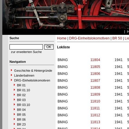
Suche
Home
|
DRG-Einheitslokomotiven
|
BR 50
|
Li
Lokliste
zur erweiterten Suche
BMAG
11804
1941
Navigation
BMAG
11805
1941
Geschichte & Hintergründe
BMAG
11806
1941
Länderbahnen
DRG-Einheitslokomotiven
BMAG
11807
1941
BR 01
BMAG
11808
1941
BR 01.10
BMAG
11809
1941
BR 02
BR 03
BMAG
11810
1941
BR 03.10
BMAG
11811
1941
BR 04
BR 05
BMAG
11812
1941
BR 06
BMAG
11813
1941
BR 23