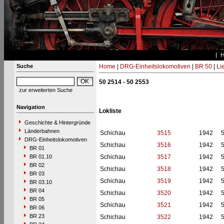
Suche
Home
|
DRG-Einheitslokomotiven
|
BR 50
|
Li
50 2514 - 50 2553
zur erweiterten Suche
Navigation
Lokliste
Geschichte & Hintergründe
Länderbahnen
Schichau
3515
1942
DRG-Einheitslokomotiven
Schichau
3516
1942
BR 01
BR 01.10
Schichau
3517
1942
BR 02
Schichau
3518
1942
BR 03
Schichau
3519
1942
BR 03.10
BR 04
Schichau
3520
1942
BR 05
Schichau
3521
1942
BR 06
BR 23
Schichau
3522
1942