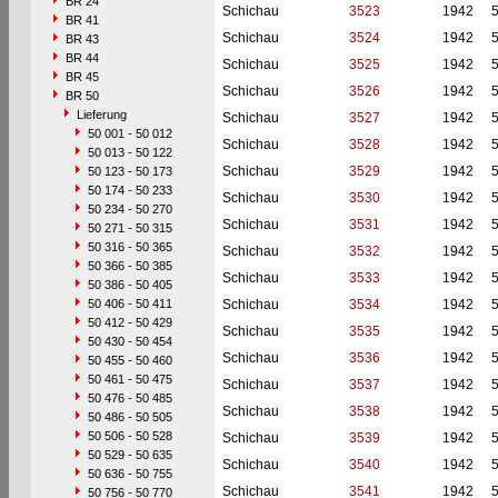
BR 24
Schichau
3523
1942
BR 41
Schichau
3524
1942
BR 43
BR 44
Schichau
3525
1942
BR 45
Schichau
3526
1942
BR 50
Lieferung
Schichau
3527
1942
50 001 - 50 012
Schichau
3528
1942
50 013 - 50 122
Schichau
3529
1942
50 123 - 50 173
50 174 - 50 233
Schichau
3530
1942
50 234 - 50 270
Schichau
3531
1942
50 271 - 50 315
50 316 - 50 365
Schichau
3532
1942
50 366 - 50 385
Schichau
3533
1942
50 386 - 50 405
50 406 - 50 411
Schichau
3534
1942
50 412 - 50 429
Schichau
3535
1942
50 430 - 50 454
Schichau
3536
1942
50 455 - 50 460
50 461 - 50 475
Schichau
3537
1942
50 476 - 50 485
Schichau
3538
1942
50 486 - 50 505
50 506 - 50 528
Schichau
3539
1942
50 529 - 50 635
Schichau
3540
1942
50 636 - 50 755
Schichau
3541
1942
50 756 - 50 770