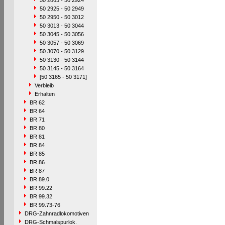
50 2863 - 50 2924
50 2925 - 50 2949
50 2950 - 50 3012
50 3013 - 50 3044
50 3045 - 50 3056
50 3057 - 50 3069
50 3070 - 50 3129
50 3130 - 50 3144
50 3145 - 50 3164
[50 3165 - 50 3171]
Verbleib
Erhalten
BR 62
BR 64
BR 71
BR 80
BR 81
BR 84
BR 85
BR 86
BR 87
BR 89.0
BR 99.22
BR 99.32
BR 99.73-76
DRG-Zahnradlokomotiven
DRG-Schmalspurlok.