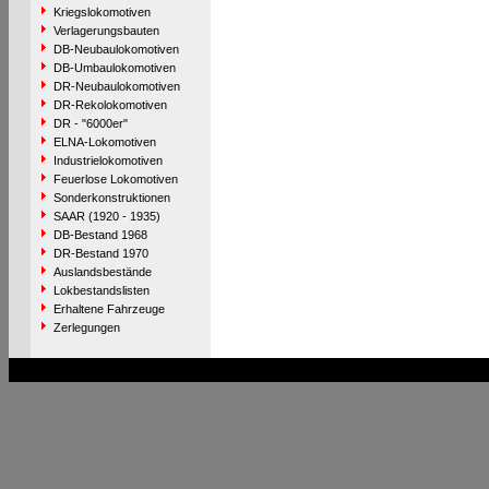
Kriegslokomotiven
Verlagerungsbauten
DB-Neubaulokomotiven
DB-Umbaulokomotiven
DR-Neubaulokomotiven
DR-Rekolokomotiven
DR - "6000er"
ELNA-Lokomotiven
Industrielokomotiven
Feuerlose Lokomotiven
Sonderkonstruktionen
SAAR (1920 - 1935)
DB-Bestand 1968
DR-Bestand 1970
Auslandsbestände
Lokbestandslisten
Erhaltene Fahrzeuge
Zerlegungen