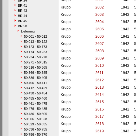
Krupp
2601
1942
BR 24
BR 41
Krupp
2602
1942
BR 43
Krupp
2603
1942
BR 44
BR 45
Krupp
2604
1942
BR 50
Krupp
2605
1942
Lieferung
Krupp
2606
1942
50 001 - 50 012
50 013 - 50 122
Krupp
2607
1942
50 123 - 50 173
Krupp
2608
1942
50 174 - 50 233
50 234 - 50 270
Krupp
2609
1942
50 271 - 50 315
Krupp
2610
1942
50 316 - 50 365
50 366 - 50 385
Krupp
2611
1942
50 386 - 50 405
Krupp
2612
1942
50 406 - 50 411
Krupp
2613
1942
50 412 - 50 429
50 430 - 50 454
Krupp
2614
1942
50 455 - 50 460
Krupp
2615
1942
50 461 - 50 475
50 476 - 50 485
Krupp
2616
1942
50 486 - 50 505
Krupp
2617
1942
50 506 - 50 528
Krupp
2618
1942
50 529 - 50 635
50 636 - 50 755
Krupp
2619
1942
50 756 - 50 770