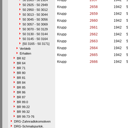
Krupp
2657
1942
50 2863 - 50 2924
50 2925 - 50 2949
Krupp
2658
1942
50 2950 - 50 3012
Krupp
2659
1942
50 3013 - 50 3044
50 3045 - 50 3056
Krupp
2660
1942
50 3057 - 50 3069
Krupp
2661
1942
50 3070 - 50 3129
50 3130 - 50 3144
Krupp
2662
1942
50 3145 - 50 3164
Krupp
2663
1942
[50 3165 - 50 3171]
Krupp
2664
1942
Verbleib
Erhalten
Krupp
2665
1942
BR 62
Krupp
2666
1942
BR 64
BR 71
BR 80
BR 81
BR 84
BR 85
BR 86
BR 87
BR 89.0
BR 99.22
BR 99.32
BR 99.73-76
DRG-Zahnradlokomotiven
DRG-Schmalspurlok.