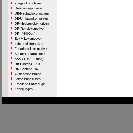
Kriegslokomotiven
Verlagerungsbauten
DB-Neubaulokomotiven
DB-Umbaulokomotiven
DR-Neubaulokomotiven
DR-Rekolokomotiven
DR - "6000er"
ELNA-Lokomotiven
Industrielokomotiven
Feuerlose Lokomotiven
Sonderkonstruktionen
SAAR (1920 - 1935)
DB-Bestand 1968
DR-Bestand 1970
Auslandsbestände
Lokbestandslisten
Erhaltene Fahrzeuge
Zerlegungen