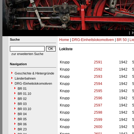
Suche
Home
|
DRG-Einheitslokomotiven
|
BR 50
|
Li
Lokliste
zur erweiterten Suche
Krupp
2591
1942
Navigation
Krupp
2592
1942
Geschichte & Hintergründe
Krupp
2593
1942
Länderbahnen
DRG-Einheitslokomotiven
Krupp
2594
1942
BR 01
Krupp
2595
1942
BR 01.10
Krupp
2596
1942
BR 02
BR 03
Krupp
2597
1942
BR 03.10
Krupp
2598
1942
BR 04
BR 05
Krupp
2599
1942
BR 06
Krupp
2600
1942
BR 23