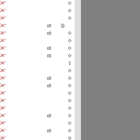
ÜK"
ÜK"
ÜK"
ÜK"
ÜK"
ÜK"
ÜK"
ÜK"
ÜK"
ÜK"
ÜK"
ÜK"
ÜK"
ÜK"
ÜK"
ÜK"
ÜK"
ÜK"
ÜK"