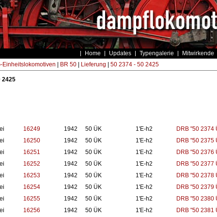
Home
Updates
Typengalerie
Mitwirkende
Einheitslokomotiven
|
BR 50
|
Lieferung
|
50 2374 - 50 2425
0 2425
ei
16249
1942
50 ÜK
1'E-h2
DRB "50 2374 
ei
16250
1942
50 ÜK
1'E-h2
DRB "50 2375 
ei
16251
1942
50 ÜK
1'E-h2
DRB "50 2376 
ei
16252
1942
50 ÜK
1'E-h2
DRB "50 2377 
ei
16253
1942
50 ÜK
1'E-h2
DRB "50 2378 
ei
16254
1942
50 ÜK
1'E-h2
DRB "50 2379 
ei
16255
1942
50 ÜK
1'E-h2
DRB "50 2380 
ei
16256
1942
50 ÜK
1'E-h2
DRB "50 2381 