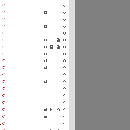
ÜK"
ÜK"
ÜK"
ÜK"
ÜK"
ÜK"
ÜK"
ÜK"
ÜK"
ÜK"
ÜK"
ÜK"
ÜK"
ÜK"
ÜK"
ÜK"
ÜK"
ÜK"