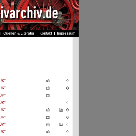
Quellen & Literatur
Kontakt
Impressum
ÜK"
ÜK"
ÜK"
ÜK"
ÜK"
ÜK"
ÜK"
ÜK"