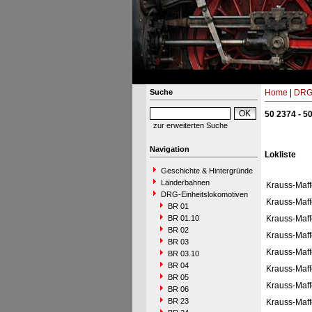
Suche
Home
|
DRG-
50 2374 - 5
zur erweiterten Suche
Navigation
Lokliste
Geschichte & Hintergründe
Länderbahnen
Krauss-Maff
DRG-Einheitslokomotiven
Krauss-Maff
BR 01
BR 01.10
Krauss-Maff
BR 02
Krauss-Maff
BR 03
Krauss-Maff
BR 03.10
BR 04
Krauss-Maff
BR 05
Krauss-Maff
BR 06
BR 23
Krauss-Maff