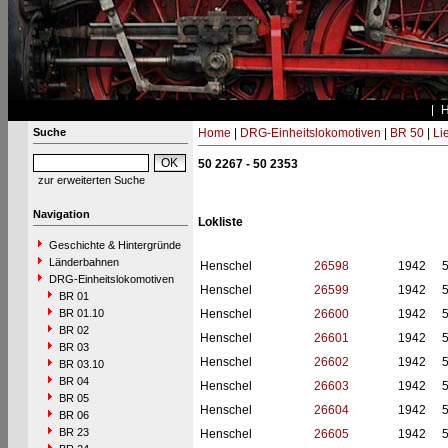
Suche
Home
|
DRG-Einheitslokomotiven
|
BR 50
|
Li
50 2267 - 50 2353
zur erweiterten Suche
Navigation
Lokliste
Geschichte & Hintergründe
Länderbahnen
Henschel
26598
1942
DRG-Einheitslokomotiven
Henschel
26599
1942
BR 01
BR 01.10
Henschel
26600
1942
BR 02
Henschel
26601
1942
BR 03
Henschel
26602
1942
BR 03.10
BR 04
Henschel
26603
1942
BR 05
Henschel
26604
1942
BR 06
BR 23
Henschel
26605
1942