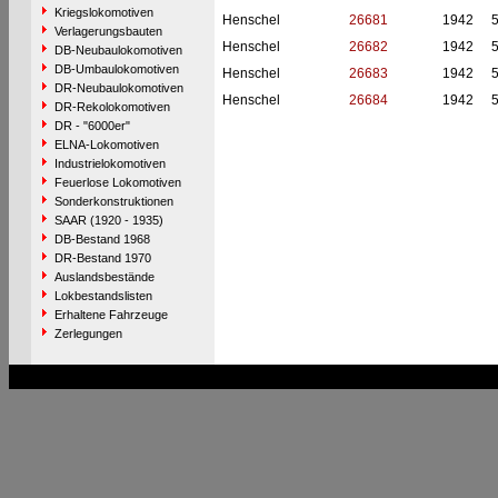
Kriegslokomotiven
Henschel
26681
1942
Verlagerungsbauten
Henschel
26682
1942
DB-Neubaulokomotiven
DB-Umbaulokomotiven
Henschel
26683
1942
DR-Neubaulokomotiven
Henschel
26684
1942
DR-Rekolokomotiven
DR - "6000er"
ELNA-Lokomotiven
Industrielokomotiven
Feuerlose Lokomotiven
Sonderkonstruktionen
SAAR (1920 - 1935)
DB-Bestand 1968
DR-Bestand 1970
Auslandsbestände
Lokbestandslisten
Erhaltene Fahrzeuge
Zerlegungen