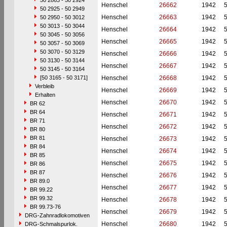
50 2863 - 50 2924
Henschel
26662
1942
50 2925 - 50 2949
Henschel
26663
1942
50 2950 - 50 3012
50 3013 - 50 3044
Henschel
26664
1942
50 3045 - 50 3056
Henschel
26665
1942
50 3057 - 50 3069
50 3070 - 50 3129
Henschel
26666
1942
50 3130 - 50 3144
Henschel
26667
1942
50 3145 - 50 3164
[50 3165 - 50 3171]
Henschel
26668
1942
Verbleib
Henschel
26669
1942
Erhalten
Henschel
26670
1942
BR 62
BR 64
Henschel
26671
1942
BR 71
Henschel
26672
1942
BR 80
BR 81
Henschel
26673
1942
BR 84
Henschel
26674
1942
BR 85
Henschel
26675
1942
BR 86
BR 87
Henschel
26676
1942
BR 89.0
Henschel
26677
1942
BR 99.22
BR 99.32
Henschel
26678
1942
BR 99.73-76
Henschel
26679
1942
DRG-Zahnradlokomotiven
Henschel
26680
1942
DRG-Schmalspurlok.