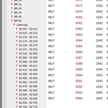
WLF
9372
1942
BR 24
BR 41
WLF
9373
1942
BR 43
WLF
9379
1942
BR 44
BR 45
WLF
9380
1942
BR 50
WLF
9381
1942
Lieferung
WLF
9382
1942
50 001 - 50 012
50 013 - 50 122
WLF
9383
1942
50 123 - 50 173
WLF
9384
1942
50 174 - 50 233
50 234 - 50 270
WLF
9385
1942
50 271 - 50 315
WLF
9386
1942
50 316 - 50 365
50 366 - 50 385
WLF
9387
1942
50 386 - 50 405
WLF
9388
1942
50 406 - 50 411
WLF
9389
1942
50 412 - 50 429
50 430 - 50 454
WLF
9390
1942
50 455 - 50 460
WLF
9391
1942
50 461 - 50 475
50 476 - 50 485
WLF
9392
1942
50 486 - 50 505
WLF
9393
1942
50 506 - 50 528
WLF
9394
1942
50 529 - 50 635
50 636 - 50 755
50 756 - 50 770