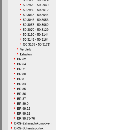
50 2863 - 50 2924
50 2925 - 50 2949
50 2950 - 50 3012
50 3013 - 50 3044
50 3045 - 50 3056
50 3057 - 50 3069
50 3070 - 50 3129
50 3130 - 50 3144
50 3145 - 50 3164
[50 3165 - 50 3171]
Verbleib
Erhalten
BR 62
BR 64
BR 71
BR 80
BR 81
BR 84
BR 85
BR 86
BR 87
BR 89.0
BR 99.22
BR 99.32
BR 99.73-76
DRG-Zahnradlokomotiven
DRG-Schmalspurlok.