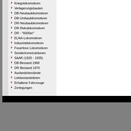
Kriegslokomotiven
Verlagerungsbauten
DB-Neubaulokomotiven
DB-Umbaulokomotiven
DR-Neubaulokomotiven
DR-Rekolokomotiven
DR - "6000er"
ELNA-Lokomotiven
Industrielokomotiven
Feuerlose Lokomotiven
Sonderkonstruktionen
SAAR (1920 - 1935)
DB-Bestand 1968
DR-Bestand 1970
Auslandsbestände
Lokbestandslisten
Erhaltene Fahrzeuge
Zerlegungen