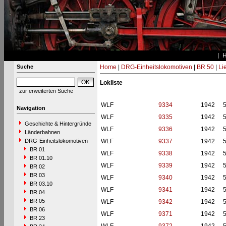
Suche
Home
|
DRG-Einheitslokomotiven
|
BR 50
|
Li
Lokliste
zur erweiterten Suche
WLF
9334
1942
Navigation
WLF
9335
1942
Geschichte & Hintergründe
WLF
9336
1942
Länderbahnen
DRG-Einheitslokomotiven
WLF
9337
1942
BR 01
WLF
9338
1942
BR 01.10
WLF
9339
1942
BR 02
BR 03
WLF
9340
1942
BR 03.10
WLF
9341
1942
BR 04
BR 05
WLF
9342
1942
BR 06
WLF
9371
1942
BR 23