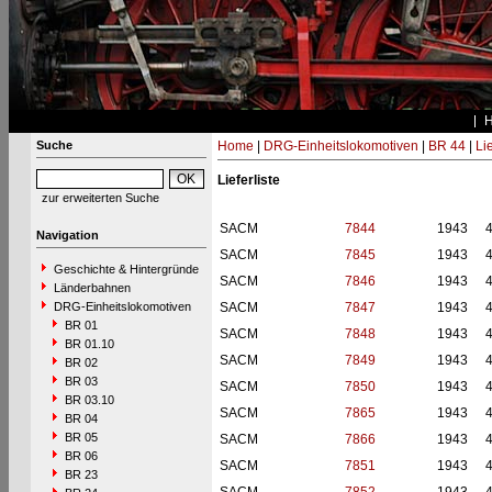
Suche
Home
|
DRG-Einheitslokomotiven
|
BR 44
|
Li
Lieferliste
zur erweiterten Suche
SACM
7844
1943
Navigation
SACM
7845
1943
Geschichte & Hintergründe
SACM
7846
1943
Länderbahnen
DRG-Einheitslokomotiven
SACM
7847
1943
BR 01
SACM
7848
1943
BR 01.10
SACM
7849
1943
BR 02
BR 03
SACM
7850
1943
BR 03.10
SACM
7865
1943
BR 04
BR 05
SACM
7866
1943
BR 06
SACM
7851
1943
BR 23