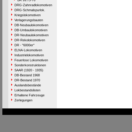
BR 99.73-76
DRG-Zahnradlokomotiven
DRG-Schmalspurlok.
Kriegslokomotiven
Verlagerungsbauten
DB-Neubaulokomotiven
DB-Umbaulokomotiven
DR-Neubaulokomotiven
DR-Rekolokomotiven
DR - "6000er"
ELNA-Lokomotiven
Industrielokomotiven
Feuerlose Lokomotiven
Sonderkonstruktionen
SAAR (1920 - 1935)
DB-Bestand 1968
DR-Bestand 1970
Auslandsbestände
Lokbestandslisten
Erhaltene Fahrzeuge
Zerlegungen