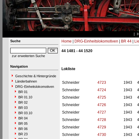
Suche
Home
|
DRG-Einheitslokomotiven
|
BR 44
|
Li
44 1481 - 44 1520
zur erweiterten Suche
Navigation
Lokliste
Geschichte & Hintergründe
Länderbahnen
Schneider
4723
1943
DRG-Einheitslokomotiven
Schneider
4724
1943
BR 01
BR 01.10
Schneider
4725
1943
BR 02
Schneider
4726
1943
BR 03
Schneider
4727
1943
BR 03.10
BR 04
Schneider
4728
1943
BR 05
Schneider
4729
1943
BR 06
BR 23
Schneider
4730
1943