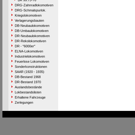
BR 99.73-76
DRG-Zahnradlokomotiven
DRG-Schmalspurlok.
Kriegslokomotiven
Verlagerungsbauten
DB-Neubaulokomotiven
DB-Umbaulokomotiven
DR-Neubaulokomotiven
DR-Rekolokomotiven
DR - "6000er"
ELNA-Lokomotiven
Industrielokomotiven
Feuerlose Lokomotiven
Sonderkonstruktionen
SAAR (1920 - 1935)
DB-Bestand 1968
DR-Bestand 1970
Auslandsbestände
Lokbestandslisten
Erhaltene Fahrzeuge
Zerlegungen