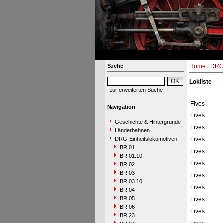
Suche
Home
|
DRG-
Lokliste
zur erweiterten Suche
Fives
Navigation
Fives
Geschichte & Hintergründe
Fives
Länderbahnen
DRG-Einheitslokomotiven
Fives
BR 01
Fives
BR 01.10
Fives
BR 02
BR 03
Fives
BR 03.10
Fives
BR 04
BR 05
Fives
BR 06
Fives
BR 23