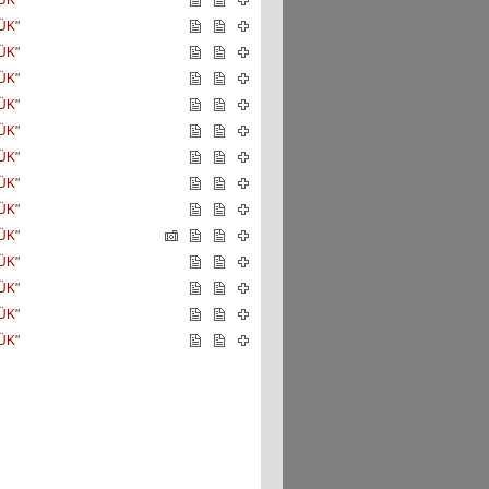
ÜK"
ÜK"
ÜK"
ÜK"
ÜK"
ÜK"
ÜK"
ÜK"
ÜK"
ÜK"
ÜK"
ÜK"
ÜK"
ÜK"