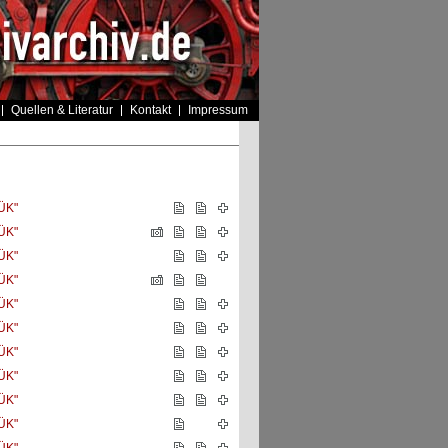
Quellen & Literatur
Kontakt
Impressum
ÜK"
ÜK"
ÜK"
ÜK"
ÜK"
ÜK"
ÜK"
ÜK"
ÜK"
ÜK"