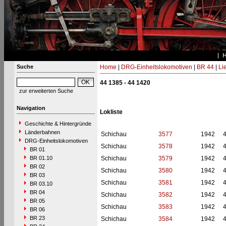
Suche
Home
|
DRG-Einheitslokomotiven
|
BR 44
|
Li
44 1385 - 44 1420
zur erweiterten Suche
Navigation
Lokliste
Geschichte & Hintergründe
Länderbahnen
Schichau
3577
1942
DRG-Einheitslokomotiven
Schichau
3578
1942
BR 01
BR 01.10
Schichau
3579
1942
BR 02
Schichau
3580
1942
BR 03
Schichau
3581
1942
BR 03.10
BR 04
Schichau
3582
1942
BR 05
Schichau
3583
1942
BR 06
BR 23
Schichau
3584
1942