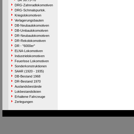
BR 99.73-76
DRG-Zahnradlokomotiven
DRG-Schmalspurlok.
Kriegslokomotiven
Verlagerungsbauten
DB-Neubaulokomotiven
DB-Umbaulokomotiven
DR-Neubaulokomotiven
DR-Rekolokomotiven
DR - "6000er"
ELNA-Lokomotiven
Industrielokomotiven
Feuerlose Lokomotiven
Sonderkonstruktionen
SAAR (1920 - 1935)
DB-Bestand 1968
DR-Bestand 1970
Auslandsbestände
Lokbestandslisten
Erhaltene Fahrzeuge
Zerlegungen