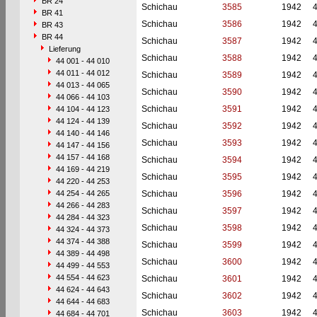
BR 24
Schichau
3585
1942
BR 41
Schichau
3586
1942
BR 43
BR 44
Schichau
3587
1942
Lieferung
Schichau
3588
1942
44 001 - 44 010
44 011 - 44 012
Schichau
3589
1942
44 013 - 44 065
Schichau
3590
1942
44 066 - 44 103
Schichau
3591
1942
44 104 - 44 123
44 124 - 44 139
Schichau
3592
1942
44 140 - 44 146
Schichau
3593
1942
44 147 - 44 156
44 157 - 44 168
Schichau
3594
1942
44 169 - 44 219
Schichau
3595
1942
44 220 - 44 253
44 254 - 44 265
Schichau
3596
1942
44 266 - 44 283
Schichau
3597
1942
44 284 - 44 323
Schichau
3598
1942
44 324 - 44 373
44 374 - 44 388
Schichau
3599
1942
44 389 - 44 498
Schichau
3600
1942
44 499 - 44 553
44 554 - 44 623
Schichau
3601
1942
44 624 - 44 643
Schichau
3602
1942
44 644 - 44 683
Schichau
3603
1942
44 684 - 44 701