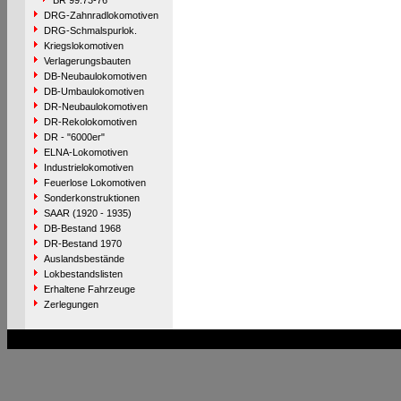
BR 99.73-76
DRG-Zahnradlokomotiven
DRG-Schmalspurlok.
Kriegslokomotiven
Verlagerungsbauten
DB-Neubaulokomotiven
DB-Umbaulokomotiven
DR-Neubaulokomotiven
DR-Rekolokomotiven
DR - "6000er"
ELNA-Lokomotiven
Industrielokomotiven
Feuerlose Lokomotiven
Sonderkonstruktionen
SAAR (1920 - 1935)
DB-Bestand 1968
DR-Bestand 1970
Auslandsbestände
Lokbestandslisten
Erhaltene Fahrzeuge
Zerlegungen