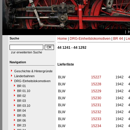
Suche
Home
|
DRG-Einheitslokomotiven
|
BR 44
|
Li
44 1241 - 44 1292
zur erweiterten Suche
Navigation
Lieferliste
Geschichte & Hintergründe
Länderbahnen
BLW
15227
1942
DRG-Einheitslokomotiven
BLW
15228
1942
BR 01
BR 01.10
BLW
15229
1942
BR 02
BLW
15230
1942
BR 03
BLW
15231
1942
BR 03.10
BR 04
BLW
15232
1942
BR 05
BLW
15233
1942
BR 06
BR 23
BLW
15234
1942