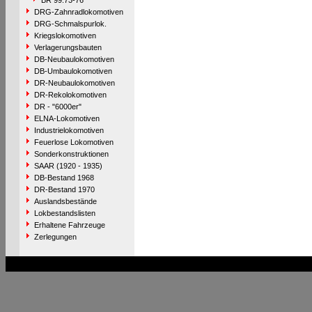
BR 99.73-76
DRG-Zahnradlokomotiven
DRG-Schmalspurlok.
Kriegslokomotiven
Verlagerungsbauten
DB-Neubaulokomotiven
DB-Umbaulokomotiven
DR-Neubaulokomotiven
DR-Rekolokomotiven
DR - "6000er"
ELNA-Lokomotiven
Industrielokomotiven
Feuerlose Lokomotiven
Sonderkonstruktionen
SAAR (1920 - 1935)
DB-Bestand 1968
DR-Bestand 1970
Auslandsbestände
Lokbestandslisten
Erhaltene Fahrzeuge
Zerlegungen