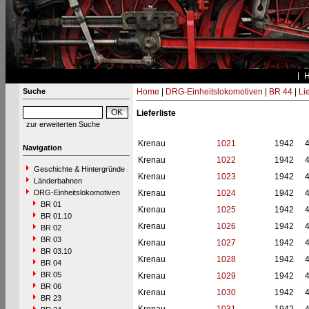
Suche
Home
|
DRG-Einheitslokomotiven
|
BR 44
|
Li
Lieferliste
zur erweiterten Suche
Krenau
1021
1942
Navigation
Krenau
1022
1942
Geschichte & Hintergründe
Krenau
1023
1942
Länderbahnen
DRG-Einheitslokomotiven
Krenau
1024
1942
BR 01
Krenau
1025
1942
BR 01.10
Krenau
1026
1942
BR 02
BR 03
Krenau
1027
1942
BR 03.10
Krenau
1028
1942
BR 04
BR 05
Krenau
1029
1942
BR 06
Krenau
1030
1942
BR 23