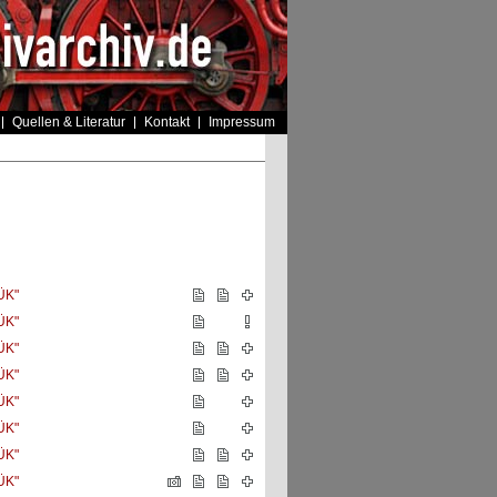
Quellen & Literatur
Kontakt
Impressum
ÜK"
ÜK"
ÜK"
ÜK"
ÜK"
ÜK"
ÜK"
ÜK"