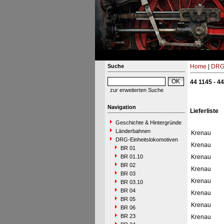
Suche
Home
|
DRG-
44 1145 - 4
zur erweiterten Suche
Navigation
Lieferliste
Geschichte & Hintergründe
Länderbahnen
Krenau
DRG-Einheitslokomotiven
Krenau
BR 01
BR 01.10
Krenau
BR 02
Krenau
BR 03
Krenau
BR 03.10
BR 04
Krenau
BR 05
Krenau
BR 06
BR 23
Krenau