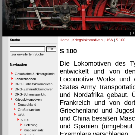
Suche
Home
|
Kriegslokomotiven
|
USA
|
S 100
S 100
zur erweiterten Suche
Die Lokomotiven des 
Navigation
entwickelt und von den
Geschichte & Hintergründe
Locomotive Works und d
Länderbahnen
DRG-Einheitslokomotiven
States Army Transportati
DRG-Zahnradlokomotiven
und Nordafrika gebaut. Ü
DRG-Schmalspurlok.
Kriegslokomotiven
Frankreich und von dort
Deutschland
Griechenland und Jugosla
Großbritannien
USA
und China besaßen Masch
S 100
und Spanien (umgebaut f
Lieferung
Kriegseinsatz
Exemplare verschlagen.