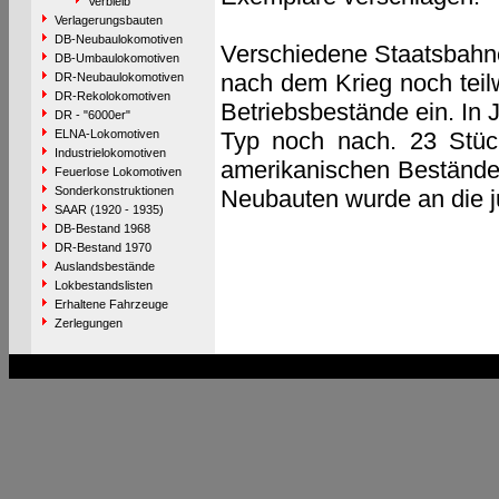
Verbleib
Verlagerungsbauten
DB-Neubaulokomotiven
Verschiedene Staatsbahn
DB-Umbaulokomotiven
nach dem Krieg noch teilw
DR-Neubaulokomotiven
DR-Rekolokomotiven
Betriebsbestände ein. In
DR - "6000er"
ELNA-Lokomotiven
Typ noch nach. 23 Stüc
Industrielokomotiven
amerikanischen Bestände
Feuerlose Lokomotiven
Sonderkonstruktionen
Neubauten wurde an die ju
SAAR (1920 - 1935)
DB-Bestand 1968
DR-Bestand 1970
Auslandsbestände
Lokbestandslisten
Erhaltene Fahrzeuge
Zerlegungen