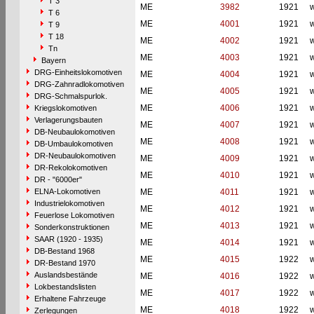
T 3
ME
3982
1921
w
T 6
ME
4001
1921
w
T 9
T 18
ME
4002
1921
w
Tn
ME
4003
1921
w
Bayern
DRG-Einheitslokomotiven
ME
4004
1921
w
DRG-Zahnradlokomotiven
ME
4005
1921
w
DRG-Schmalspurlok.
ME
4006
1921
w
Kriegslokomotiven
Verlagerungsbauten
ME
4007
1921
w
DB-Neubaulokomotiven
ME
4008
1921
w
DB-Umbaulokomotiven
DR-Neubaulokomotiven
ME
4009
1921
w
DR-Rekolokomotiven
ME
4010
1921
w
DR - "6000er"
ELNA-Lokomotiven
ME
4011
1921
w
Industrielokomotiven
ME
4012
1921
w
Feuerlose Lokomotiven
ME
4013
1921
w
Sonderkonstruktionen
SAAR (1920 - 1935)
ME
4014
1921
w
DB-Bestand 1968
ME
4015
1922
w
DR-Bestand 1970
Auslandsbestände
ME
4016
1922
w
Lokbestandslisten
ME
4017
1922
w
Erhaltene Fahrzeuge
ME
4018
1922
w
Zerlegungen