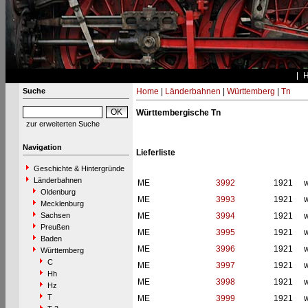
Suche
Home
|
Länderbahnen
|
Württemberg
|
Tn
Württembergische Tn
zur erweiterten Suche
Navigation
Lieferliste
Geschichte & Hintergründe
Länderbahnen
ME
3992
1921
w
Oldenburg
ME
3993
1921
w
Mecklenburg
Sachsen
ME
3994
1921
w
Preußen
ME
3995
1921
w
Baden
ME
3996
1921
w
Württemberg
C
ME
3997
1921
w
Hh
ME
3998
1921
w
Hz
T
ME
3999
1921
w