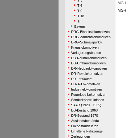
T 3
MGH
T 6
MGH
T 9
T 18
Tn
Bayern
DRG-Einheitslokomotiven
DRG-Zahnradlokomotiven
DRG-Schmalspurlok.
Kriegslokomotiven
Verlagerungsbauten
DB-Neubaulokomotiven
DB-Umbaulokomotiven
DR-Neubaulokomotiven
DR-Rekolokomotiven
DR - "6000er"
ELNA-Lokomotiven
Industrielokomotiven
Feuerlose Lokomotiven
Sonderkonstruktionen
SAAR (1920 - 1935)
DB-Bestand 1968
DR-Bestand 1970
Auslandsbestände
Lokbestandslisten
Erhaltene Fahrzeuge
Zerlegungen