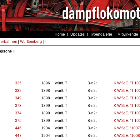
Home
Updates
Typengalerie
Mitwirkende
derbahnen
|
Württemberg
|
T
gische T
325
1896
württ. T
B-n2t
K.W.St.E. "T 10
332
1898
württ. T
B-n2t
K.W.St.E. "T 10
349
1898
württ. T
B-n2t
K.W.St.E. "T 10
373
1899
württ. T
B-n2t
K.W.St.E. "T 10
374
1899
württ. T
B-n2t
K.W.St.E. "T 10
375
1899
württ. T
B-n2t
K.W.St.E. "T 10
446
1904
württ. T
B-n2t
K.W.St.E. "1007
447
1904
württ. T
B-n2t
K.W.St.E. "1008