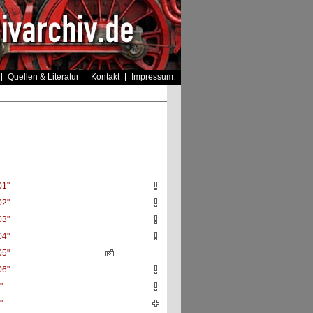
Quellen & Literatur
Kontakt
Impressum
01"
02"
03"
04"
05"
06"
"
"