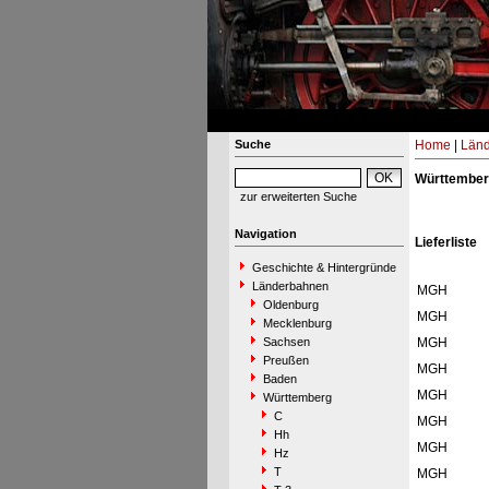
Suche
Home
|
Län
Württember
zur erweiterten Suche
Navigation
Lieferliste
Geschichte & Hintergründe
Länderbahnen
MGH
Oldenburg
MGH
Mecklenburg
Sachsen
MGH
Preußen
MGH
Baden
MGH
Württemberg
C
MGH
Hh
MGH
Hz
T
MGH