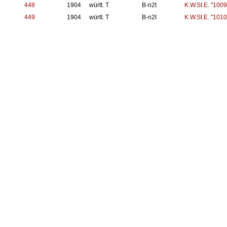
448
1904
württ. T
B-n2t
K.W.St.E. "1009
449
1904
württ. T
B-n2t
K.W.St.E. "1010