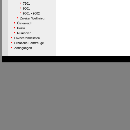
7501
9001
9601 - 9602
Zweiter Weltkrieg
Österreich
Polen
Rumänien
Lokbestandslisten
Erhaltene Fahrzeuge
Zerlegungen