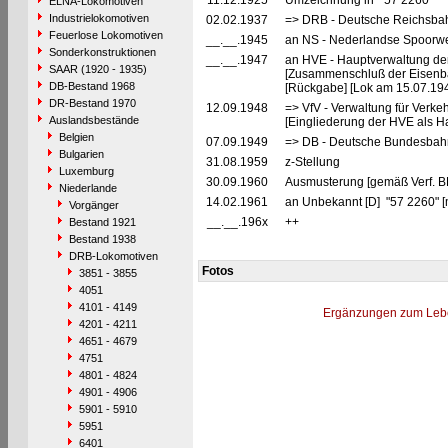
11.12.1925
Umzeichnung in "57 2260"
ELNA-Lokomotiven
Industrielokomotiven
02.02.1937
=> DRB - Deutsche Reichsbah
Feuerlose Lokomotiven
__.__.1945
an NS - Nederlandse Spoorwe
Sonderkonstruktionen
__.__.1947
an HVE - Hauptverwaltung de
SAAR (1920 - 1935)
[Zusammenschluß der Eisenba
DB-Bestand 1968
[Rückgabe] [Lok am 15.07.194
DR-Bestand 1970
12.09.1948
=> VfV - Verwaltung für Verke
Auslandsbestände
[Eingliederung der HVE als Ha
Belgien
07.09.1949
=> DB - Deutsche Bundesbah
Bulgarien
31.08.1959
z-Stellung
Luxemburg
30.09.1960
Ausmusterung [gemäß Verf. B
Niederlande
14.02.1961
an Unbekannt [D] "57 2260" [
Vorgänger
__.__.196x
++
Bestand 1921
Bestand 1938
DRB-Lokomotiven
Fotos
3851 - 3855
4051
4101 - 4149
Ergänzungen zum Leb
4201 - 4211
4651 - 4679
4751
4801 - 4824
4901 - 4906
5901 - 5910
5951
6401