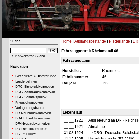
Suche
Home
|
Auslandsbestände
|
Niederlande
|
DRB
Fahrzeugportrait Rheinmetall 46
zur erweiterten Suche
Fahrzeugstamm
Navigation
Hersteller:
Rheinmetall
Geschichte & Hintergründe
Fabriknummer:
46
Länderbahnen
Baujahr:
1921
DRG-Einheitslokomotiven
DRG-Zahnradlokomotiven
DRG-Schmalspurlok.
Kriegslokomotiven
Verlagerungsbauten
Lebenslauf
DB-Neubaulokomotiven
DB-Umbaulokomotiven
__.__.1921
Auslieferung an DR - Reichs
DR-Neubaulokomotiven
__.__.1921
Abnahme
DR-Rekolokomotiven
31.08.1924
=> DRG - Deutsche Reichsbah
DR - "6000er"