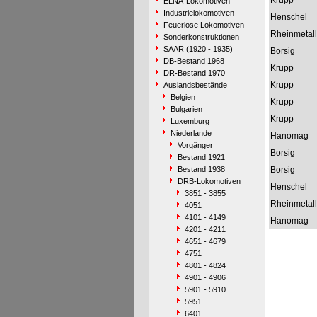
Krupp
ELNA-Lokomotiven
Industrielokomotiven
Henschel
Feuerlose Lokomotiven
Rheinmetall
Sonderkonstruktionen
SAAR (1920 - 1935)
Borsig
DB-Bestand 1968
Krupp
DR-Bestand 1970
Krupp
Auslandsbestände
Belgien
Krupp
Bulgarien
Krupp
Luxemburg
Niederlande
Hanomag
Vorgänger
Borsig
Bestand 1921
Bestand 1938
Borsig
DRB-Lokomotiven
Henschel
3851 - 3855
Rheinmetall
4051
4101 - 4149
Hanomag
4201 - 4211
4651 - 4679
4751
4801 - 4824
4901 - 4906
5901 - 5910
5951
6401