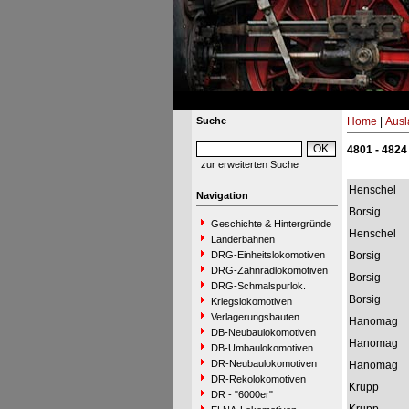
Suche
Home
|
Ausl
4801 - 4824
zur erweiterten Suche
Henschel
Navigation
Borsig
Geschichte & Hintergründe
Henschel
Länderbahnen
DRG-Einheitslokomotiven
Borsig
DRG-Zahnradlokomotiven
Borsig
DRG-Schmalspurlok.
Borsig
Kriegslokomotiven
Verlagerungsbauten
Hanomag
DB-Neubaulokomotiven
Hanomag
DB-Umbaulokomotiven
DR-Neubaulokomotiven
Hanomag
DR-Rekolokomotiven
Krupp
DR - "6000er"