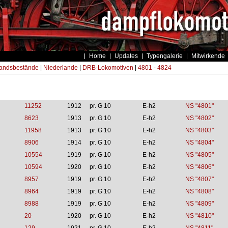
Home
Updates
Typengalerie
Mitwirkende
andsbestände
|
Niederlande
|
DRB-Lokomotiven
|
4801 - 4824
11252
1912
pr. G 10
E-h2
NS "4801"
8623
1913
pr. G 10
E-h2
NS "4802"
11958
1913
pr. G 10
E-h2
NS "4803"
8906
1914
pr. G 10
E-h2
NS "4804"
10554
1919
pr. G 10
E-h2
NS "4805"
10594
1920
pr. G 10
E-h2
NS "4806"
8957
1919
pr. G 10
E-h2
NS "4807"
8964
1919
pr. G 10
E-h2
NS "4808"
8988
1919
pr. G 10
E-h2
NS "4809"
20
1920
pr. G 10
E-h2
NS "4810"