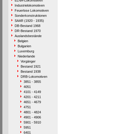
ELNA-Lokomotiven
Industrielokomotiven
Feuerlose Lokomotiven
Sonderkonstruktionen
SAAR (1920 - 1935)
DB-Bestand 1968
DR-Bestand 1970
Auslandsbestände
Belgien
Bulgarien
Luxemburg
Niederlande
Vorgänger
Bestand 1921
Bestand 1938
DRB-Lokomotiven
3851 - 3855
4051
4101 - 4149
4201 - 4211
4651 - 4679
4751
4801 - 4824
4901 - 4906
5901 - 5910
5951
6401