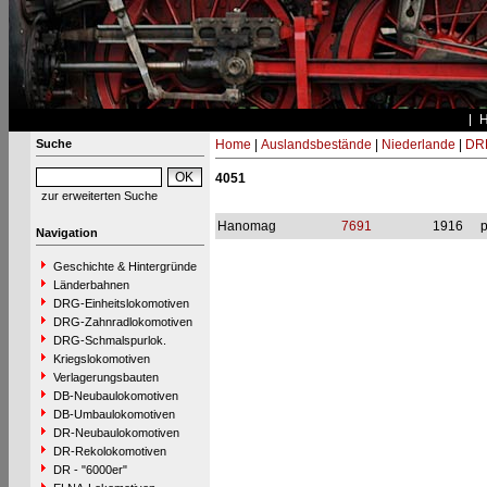
Suche
Home
|
Auslandsbestände
|
Niederlande
|
DRB
4051
zur erweiterten Suche
Hanomag
7691
1916
p
Navigation
Geschichte & Hintergründe
Länderbahnen
DRG-Einheitslokomotiven
DRG-Zahnradlokomotiven
DRG-Schmalspurlok.
Kriegslokomotiven
Verlagerungsbauten
DB-Neubaulokomotiven
DB-Umbaulokomotiven
DR-Neubaulokomotiven
DR-Rekolokomotiven
DR - "6000er"