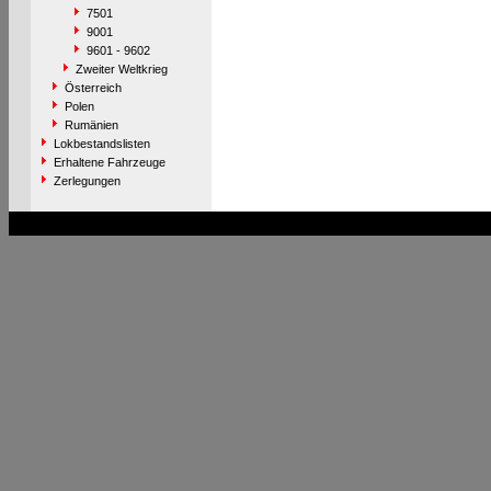
7501
9001
9601 - 9602
Zweiter Weltkrieg
Österreich
Polen
Rumänien
Lokbestandslisten
Erhaltene Fahrzeuge
Zerlegungen