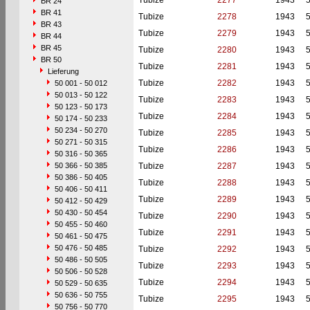
Tubize
2277
1943
BR 24
BR 41
Tubize
2278
1943
BR 43
Tubize
2279
1943
BR 44
BR 45
Tubize
2280
1943
BR 50
Tubize
2281
1943
Lieferung
Tubize
2282
1943
50 001 - 50 012
50 013 - 50 122
Tubize
2283
1943
50 123 - 50 173
Tubize
2284
1943
50 174 - 50 233
50 234 - 50 270
Tubize
2285
1943
50 271 - 50 315
Tubize
2286
1943
50 316 - 50 365
50 366 - 50 385
Tubize
2287
1943
50 386 - 50 405
Tubize
2288
1943
50 406 - 50 411
Tubize
2289
1943
50 412 - 50 429
50 430 - 50 454
Tubize
2290
1943
50 455 - 50 460
Tubize
2291
1943
50 461 - 50 475
50 476 - 50 485
Tubize
2292
1943
50 486 - 50 505
Tubize
2293
1943
50 506 - 50 528
Tubize
2294
1943
50 529 - 50 635
50 636 - 50 755
Tubize
2295
1943
50 756 - 50 770