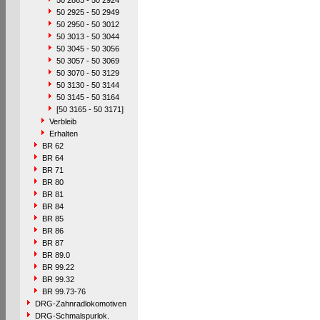
50 2863 - 50 2924
50 2925 - 50 2949
50 2950 - 50 3012
50 3013 - 50 3044
50 3045 - 50 3056
50 3057 - 50 3069
50 3070 - 50 3129
50 3130 - 50 3144
50 3145 - 50 3164
[50 3165 - 50 3171]
Verbleib
Erhalten
BR 62
BR 64
BR 71
BR 80
BR 81
BR 84
BR 85
BR 86
BR 87
BR 89.0
BR 99.22
BR 99.32
BR 99.73-76
DRG-Zahnradlokomotiven
DRG-Schmalspurlok.