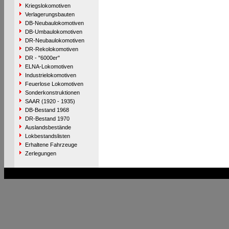
Kriegslokomotiven
Verlagerungsbauten
DB-Neubaulokomotiven
DB-Umbaulokomotiven
DR-Neubaulokomotiven
DR-Rekolokomotiven
DR - "6000er"
ELNA-Lokomotiven
Industrielokomotiven
Feuerlose Lokomotiven
Sonderkonstruktionen
SAAR (1920 - 1935)
DB-Bestand 1968
DR-Bestand 1970
Auslandsbestände
Lokbestandslisten
Erhaltene Fahrzeuge
Zerlegungen