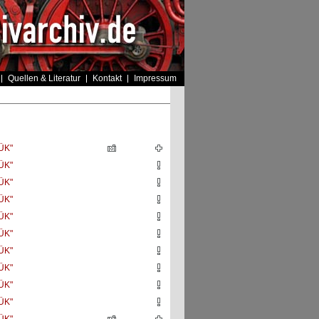
Quellen & Literatur
Kontakt
Impressum
ÜK"
ÜK"
ÜK"
ÜK"
ÜK"
ÜK"
ÜK"
ÜK"
ÜK"
ÜK"