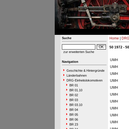
Suche
Home
|
DRG-
50 1972 - 5
zur erweiterten Suche
UMH
Navigation
UMH
Geschichte & Hintergründe
UMH
Länderbahnen
DRG-Einheitslokomotiven
UMH
BR 01
UMH
BR 01.10
UMH
BR 02
BR 03
UMH
BR 03.10
UMH
BR 04
BR 05
UMH
BR 06
UMH
BR 23