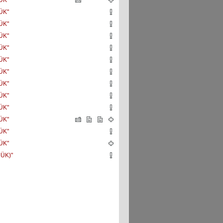
ÜK"
ÜK"
ÜK"
ÜK"
ÜK"
ÜK"
ÜK"
ÜK"
ÜK"
ÜK"
ÜK"
ÜK"
ÜK"
 ÜK)"