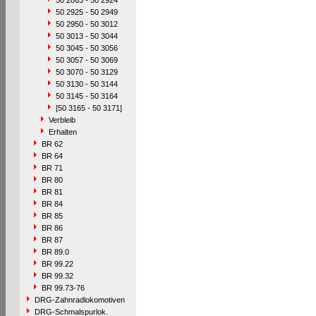
50 2863 - 50 2924
50 2925 - 50 2949
50 2950 - 50 3012
50 3013 - 50 3044
50 3045 - 50 3056
50 3057 - 50 3069
50 3070 - 50 3129
50 3130 - 50 3144
50 3145 - 50 3164
[50 3165 - 50 3171]
Verbleib
Erhalten
BR 62
BR 64
BR 71
BR 80
BR 81
BR 84
BR 85
BR 86
BR 87
BR 89.0
BR 99.22
BR 99.32
BR 99.73-76
DRG-Zahnradlokomotiven
DRG-Schmalspurlok.