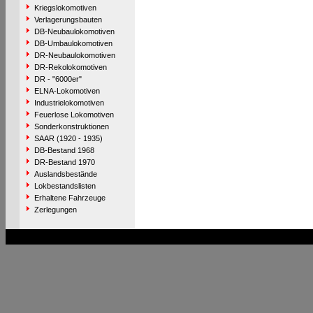
Kriegslokomotiven
Verlagerungsbauten
DB-Neubaulokomotiven
DB-Umbaulokomotiven
DR-Neubaulokomotiven
DR-Rekolokomotiven
DR - "6000er"
ELNA-Lokomotiven
Industrielokomotiven
Feuerlose Lokomotiven
Sonderkonstruktionen
SAAR (1920 - 1935)
DB-Bestand 1968
DR-Bestand 1970
Auslandsbestände
Lokbestandslisten
Erhaltene Fahrzeuge
Zerlegungen