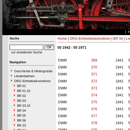
Suche
Home
|
DRG-Einheitslokomotiven
|
BR 50
|
Li
50 1942 - 50 1971
zur erweiterten Suche
DWM
369
1941
Navigation
DWM
370
1941
Geschichte & Hintergründe
DWM
371
1941
Länderbahnen
DRG-Einheitslokomotiven
DWM
372
1941
BR 01
DWM
373
1941
BR 01.10
DWM
374
1941
BR 02
BR 03
DWM
375
1941
BR 03.10
DWM
376
1941
BR 04
BR 05
DWM
377
1941
BR 06
DWM
378
1941
BR 23