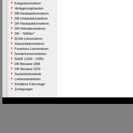
Kriegslokomotiven
Verlagerungsbauten
DB-Neubaulokomotiven
DB-Umbaulokomotiven
DR-Neubaulokomotiven
DR-Rekolokomotiven
DR - "6000er"
ELNA-Lokomotiven
Industrielokomotiven
Feuerlose Lokomotiven
Sonderkonstruktionen
SAAR (1920 - 1935)
DB-Bestand 1968
DR-Bestand 1970
Auslandsbestände
Lokbestandslisten
Erhaltene Fahrzeuge
Zerlegungen