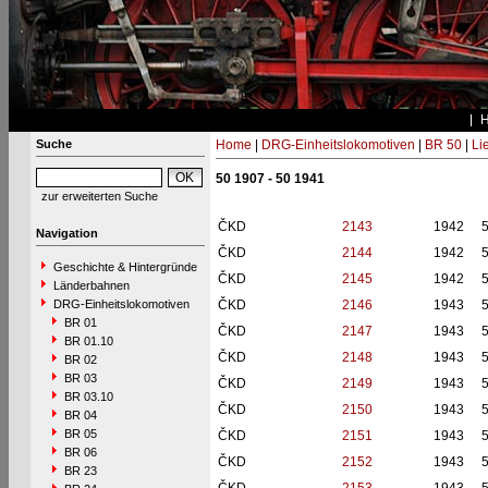
Suche
Home
|
DRG-Einheitslokomotiven
|
BR 50
|
Li
50 1907 - 50 1941
zur erweiterten Suche
ČKD
2143
1942
Navigation
ČKD
2144
1942
Geschichte & Hintergründe
ČKD
2145
1942
Länderbahnen
DRG-Einheitslokomotiven
ČKD
2146
1943
BR 01
ČKD
2147
1943
BR 01.10
ČKD
2148
1943
BR 02
BR 03
ČKD
2149
1943
BR 03.10
ČKD
2150
1943
BR 04
BR 05
ČKD
2151
1943
BR 06
ČKD
2152
1943
BR 23