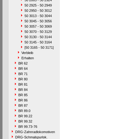
50 2863 - 50 2924
50 2925 - 50 2949
50 2950 - 50 3012
50 3013 - 50 3044
50 3045 - 50 3056
50 3057 - 50 3069
50 3070 - 50 3129
50 3130 - 50 3144
50 3145 - 50 3164
[50 3165 - 50 3171]
Verbleib
Erhalten
BR 62
BR 64
BR 71
BR 80
BR 81
BR 84
BR 85
BR 86
BR 87
BR 89.0
BR 99.22
BR 99.32
BR 99.73-76
DRG-Zahnradlokomotiven
DRG-Schmalspurlok.