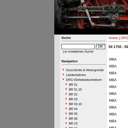
Suche
Home
|
DRG-
50 1750 - 5
zur erweiterten Suche
MBA
Navigation
MBA
Geschichte & Hintergründe
MBA
Länderbahnen
DRG-Einheitslokomotiven
MBA
BR 01
MBA
BR 01.10
MBA
BR 02
BR 03
MBA
BR 03.10
MBA
BR 04
BR 05
MBA
BR 06
MBA
BR 23