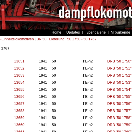
Home
Updates
Typengalerie
Mitwirkende
Einheitslokomotiven
|
BR 50
|
Lieferung
|
50 1750 - 50 1767
0 1767
13651
1941
50
1'E-h2
DRB "50 1750"
13652
1941
50
1'E-h2
DRB "50 1751"
13653
1941
50
1'E-h2
DRB "50 1752"
13654
1941
50
1'E-h2
DRB "50 1753"
13655
1941
50
1'E-h2
DRB "50 1754"
13656
1941
50
1'E-h2
DRB "50 1755"
13657
1941
50
1'E-h2
DRB "50 1756"
13658
1941
50
1'E-h2
DRB "50 1757"
13659
1941
50
1'E-h2
DRB "50 1758"
13660
1941
50
1'E-h2
DRB "50 1759"