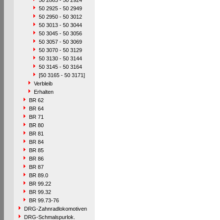
50 2863 - 50 2924
50 2925 - 50 2949
50 2950 - 50 3012
50 3013 - 50 3044
50 3045 - 50 3056
50 3057 - 50 3069
50 3070 - 50 3129
50 3130 - 50 3144
50 3145 - 50 3164
[50 3165 - 50 3171]
Verbleib
Erhalten
BR 62
BR 64
BR 71
BR 80
BR 81
BR 84
BR 85
BR 86
BR 87
BR 89.0
BR 99.22
BR 99.32
BR 99.73-76
DRG-Zahnradlokomotiven
DRG-Schmalspurlok.