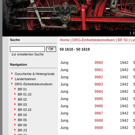
Suche
Home
|
DRG-Einheitslokomotiven
|
BR 50
|
Li
50 1610 - 50 1619
zur erweiterten Suche
Jung
9980
1942
Navigation
Jung
9981
1942
Geschichte & Hintergründe
Jung
9982
1942
Länderbahnen
DRG-Einheitslokomotiven
Jung
9983
1942
BR 01
Jung
9984
1942
BR 01.10
Jung
9985
1942
BR 02
BR 03
Jung
9986
1942
BR 03.10
Jung
9987
1942
BR 04
BR 05
Jung
9988
1942
BR 06
Jung
9989
1942
BR 23