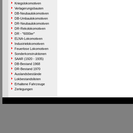
Kriegslokomotiven
Verlagerungsbauten
DB-Neubaulokomotiven
DB-Umbaulokomotiven
DR-Neubaulokomotiven
DR-Rekolokomotiven
DR - "6000er"
ELNA-Lokomotiven
Industrielokomotiven
Feuerlose Lokomotiven
Sonderkonstruktionen
SAAR (1920 - 1935)
DB-Bestand 1968
DR-Bestand 1970
Auslandsbestände
Lokbestandslisten
Erhaltene Fahrzeuge
Zerlegungen