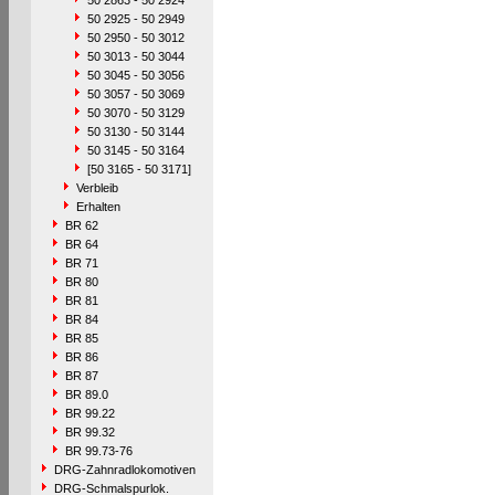
50 2863 - 50 2924
50 2925 - 50 2949
50 2950 - 50 3012
50 3013 - 50 3044
50 3045 - 50 3056
50 3057 - 50 3069
50 3070 - 50 3129
50 3130 - 50 3144
50 3145 - 50 3164
[50 3165 - 50 3171]
Verbleib
Erhalten
BR 62
BR 64
BR 71
BR 80
BR 81
BR 84
BR 85
BR 86
BR 87
BR 89.0
BR 99.22
BR 99.32
BR 99.73-76
DRG-Zahnradlokomotiven
DRG-Schmalspurlok.