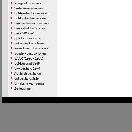
Kriegslokomotiven
Verlagerungsbauten
DB-Neubaulokomotiven
DB-Umbaulokomotiven
DR-Neubaulokomotiven
DR-Rekolokomotiven
DR - "6000er"
ELNA-Lokomotiven
Industrielokomotiven
Feuerlose Lokomotiven
Sonderkonstruktionen
SAAR (1920 - 1935)
DB-Bestand 1968
DR-Bestand 1970
Auslandsbestände
Lokbestandslisten
Erhaltene Fahrzeuge
Zerlegungen