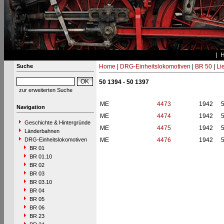
Suche
Home
|
DRG-Einheitslokomotiven
|
BR 50
|
Li
50 1394 - 50 1397
zur erweiterten Suche
ME
4473
1942
Navigation
ME
4474
1942
Geschichte & Hintergründe
ME
4475
1942
Länderbahnen
DRG-Einheitslokomotiven
ME
4476
1942
BR 01
BR 01.10
BR 02
BR 03
BR 03.10
BR 04
BR 05
BR 06
BR 23