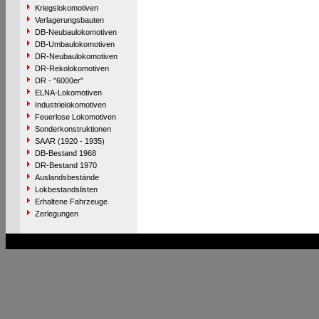
Kriegslokomotiven
Verlagerungsbauten
DB-Neubaulokomotiven
DB-Umbaulokomotiven
DR-Neubaulokomotiven
DR-Rekolokomotiven
DR - "6000er"
ELNA-Lokomotiven
Industrielokomotiven
Feuerlose Lokomotiven
Sonderkonstruktionen
SAAR (1920 - 1935)
DB-Bestand 1968
DR-Bestand 1970
Auslandsbestände
Lokbestandslisten
Erhaltene Fahrzeuge
Zerlegungen