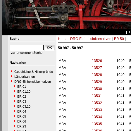
Suche
Home
|
DRG-Einheitslokomotiven
|
BR 50
|
Li
50 987 - 50 997
zur erweiterten Suche
MBA
13526
1940
Navigation
MBA
13527
1940
Geschichte & Hintergründe
MBA
13528
1940
Länderbahnen
DRG-Einheitslokomotiven
MBA
13529
1940
BR 01
MBA
13530
1941
BR 01.10
MBA
13531
1941
BR 02
BR 03
MBA
13532
1941
BR 03.10
MBA
13533
1941
BR 04
BR 05
MBA
13534
1941
BR 06
MBA
13535
1941
BR 23