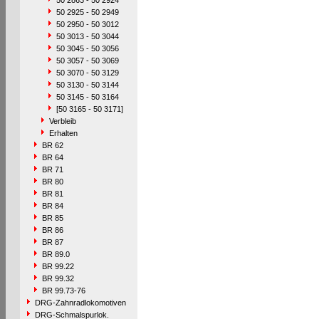
50 2863 - 50 2924
50 2925 - 50 2949
50 2950 - 50 3012
50 3013 - 50 3044
50 3045 - 50 3056
50 3057 - 50 3069
50 3070 - 50 3129
50 3130 - 50 3144
50 3145 - 50 3164
[50 3165 - 50 3171]
Verbleib
Erhalten
BR 62
BR 64
BR 71
BR 80
BR 81
BR 84
BR 85
BR 86
BR 87
BR 89.0
BR 99.22
BR 99.32
BR 99.73-76
DRG-Zahnradlokomotiven
DRG-Schmalspurlok.