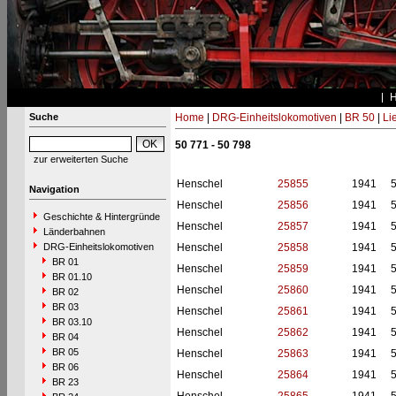
Suche
Home
|
DRG-Einheitslokomotiven
|
BR 50
|
Li
50 771 - 50 798
zur erweiterten Suche
Henschel
25855
1941
Navigation
Henschel
25856
1941
Geschichte & Hintergründe
Henschel
25857
1941
Länderbahnen
DRG-Einheitslokomotiven
Henschel
25858
1941
BR 01
Henschel
25859
1941
BR 01.10
Henschel
25860
1941
BR 02
BR 03
Henschel
25861
1941
BR 03.10
Henschel
25862
1941
BR 04
BR 05
Henschel
25863
1941
BR 06
Henschel
25864
1941
BR 23