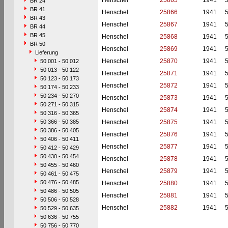
Henschel
25865
1941
BR 24
BR 41
Henschel
25866
1941
BR 43
Henschel
25867
1941
BR 44
BR 45
Henschel
25868
1941
BR 50
Henschel
25869
1941
Lieferung
Henschel
25870
1941
50 001 - 50 012
50 013 - 50 122
Henschel
25871
1941
50 123 - 50 173
Henschel
25872
1941
50 174 - 50 233
50 234 - 50 270
Henschel
25873
1941
50 271 - 50 315
Henschel
25874
1941
50 316 - 50 365
50 366 - 50 385
Henschel
25875
1941
50 386 - 50 405
Henschel
25876
1941
50 406 - 50 411
Henschel
25877
1941
50 412 - 50 429
50 430 - 50 454
Henschel
25878
1941
50 455 - 50 460
Henschel
25879
1941
50 461 - 50 475
50 476 - 50 485
Henschel
25880
1941
50 486 - 50 505
Henschel
25881
1941
50 506 - 50 528
Henschel
25882
1941
50 529 - 50 635
50 636 - 50 755
50 756 - 50 770