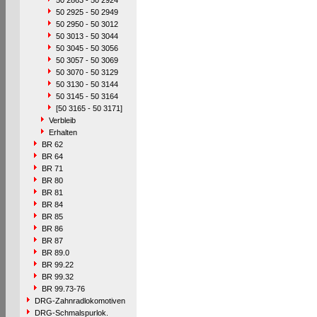
50 2863 - 50 2924
50 2925 - 50 2949
50 2950 - 50 3012
50 3013 - 50 3044
50 3045 - 50 3056
50 3057 - 50 3069
50 3070 - 50 3129
50 3130 - 50 3144
50 3145 - 50 3164
[50 3165 - 50 3171]
Verbleib
Erhalten
BR 62
BR 64
BR 71
BR 80
BR 81
BR 84
BR 85
BR 86
BR 87
BR 89.0
BR 99.22
BR 99.32
BR 99.73-76
DRG-Zahnradlokomotiven
DRG-Schmalspurlok.