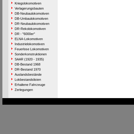
Kriegslokomotiven
Verlagerungsbauten
DB-Neubaulokomotiven
DB-Umbaulokomotiven
DR-Neubaulokomotiven
DR-Rekolokomotiven
DR - "6000er"
ELNA-Lokomotiven
Industrielokomotiven
Feuerlose Lokomotiven
Sonderkonstruktionen
SAAR (1920 - 1935)
DB-Bestand 1968
DR-Bestand 1970
Auslandsbestände
Lokbestandslisten
Erhaltene Fahrzeuge
Zerlegungen