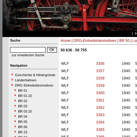
Suche
Home
|
DRG-Einheitslokomotiven
|
BR 50
|
Li
50 636 - 50 755
zur erweiterten Suche
WLF
3356
1940
Navigation
WLF
3357
1940
Geschichte & Hintergründe
WLF
3358
1940
Länderbahnen
DRG-Einheitslokomotiven
WLF
3359
1940
BR 01
WLF
3360
1940
BR 01.10
WLF
3361
1940
BR 02
BR 03
WLF
3362
1940
BR 03.10
WLF
3363
1940
BR 04
BR 05
WLF
3364
1940
BR 06
WLF
3365
1940
BR 23