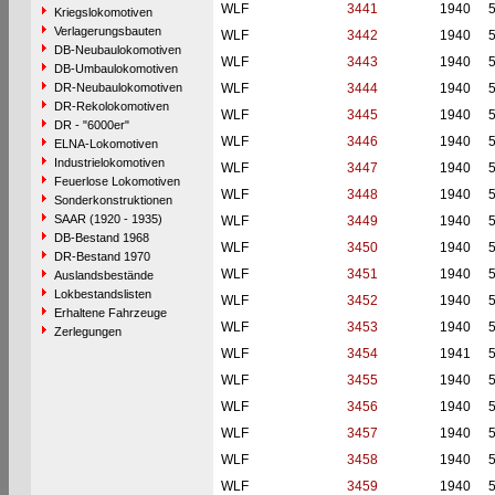
WLF
3441
1940
Kriegslokomotiven
Verlagerungsbauten
WLF
3442
1940
DB-Neubaulokomotiven
WLF
3443
1940
DB-Umbaulokomotiven
DR-Neubaulokomotiven
WLF
3444
1940
DR-Rekolokomotiven
WLF
3445
1940
DR - "6000er"
WLF
3446
1940
ELNA-Lokomotiven
Industrielokomotiven
WLF
3447
1940
Feuerlose Lokomotiven
WLF
3448
1940
Sonderkonstruktionen
SAAR (1920 - 1935)
WLF
3449
1940
DB-Bestand 1968
WLF
3450
1940
DR-Bestand 1970
WLF
3451
1940
Auslandsbestände
Lokbestandslisten
WLF
3452
1940
Erhaltene Fahrzeuge
WLF
3453
1940
Zerlegungen
WLF
3454
1941
WLF
3455
1940
WLF
3456
1940
WLF
3457
1940
WLF
3458
1940
WLF
3459
1940