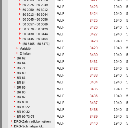
WLF
3422
1940
50 2863 - 50 2924
50 2925 - 50 2949
WLF
3423
1940
50 2950 - 50 3012
WLF
3424
1940
50 3013 - 50 3044
50 3045 - 50 3056
WLF
3425
1940
50 3057 - 50 3069
WLF
3426
1940
50 3070 - 50 3129
50 3130 - 50 3144
WLF
3427
1940
50 3145 - 50 3164
WLF
3428
1940
[50 3165 - 50 3171]
WLF
3429
1940
Verbleib
Erhalten
WLF
3430
1940
BR 62
WLF
3431
1940
BR 64
BR 71
WLF
3432
1940
BR 80
WLF
3433
1940
BR 81
WLF
3434
1940
BR 84
BR 85
WLF
3435
1940
BR 86
WLF
3436
1940
BR 87
BR 89.0
WLF
3437
1940
BR 99.22
WLF
3438
1940
BR 99.32
WLF
3439
1940
BR 99.73-76
DRG-Zahnradlokomotiven
WLF
3440
1940
DRG-Schmalspurlok.