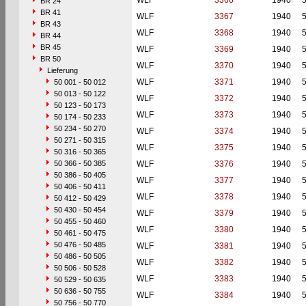
WLF
3366
1940
BR 24
BR 41
WLF
3367
1940
BR 43
WLF
3368
1940
BR 44
BR 45
WLF
3369
1940
BR 50
WLF
3370
1940
Lieferung
WLF
3371
1940
50 001 - 50 012
50 013 - 50 122
WLF
3372
1940
50 123 - 50 173
WLF
3373
1940
50 174 - 50 233
50 234 - 50 270
WLF
3374
1940
50 271 - 50 315
WLF
3375
1940
50 316 - 50 365
50 366 - 50 385
WLF
3376
1940
50 386 - 50 405
WLF
3377
1940
50 406 - 50 411
WLF
3378
1940
50 412 - 50 429
50 430 - 50 454
WLF
3379
1940
50 455 - 50 460
WLF
3380
1940
50 461 - 50 475
50 476 - 50 485
WLF
3381
1940
50 486 - 50 505
WLF
3382
1940
50 506 - 50 528
WLF
3383
1940
50 529 - 50 635
50 636 - 50 755
WLF
3384
1940
50 756 - 50 770