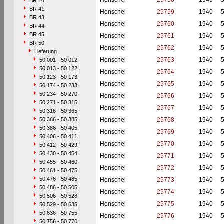
Henschel
25758
1940
BR 24
BR 41
Henschel
25759
1940
BR 43
Henschel
25760
1940
BR 44
BR 45
Henschel
25761
1940
BR 50
Henschel
25762
1940
Lieferung
Henschel
25763
1940
50 001 - 50 012
50 013 - 50 122
Henschel
25764
1940
50 123 - 50 173
Henschel
25765
1940
50 174 - 50 233
50 234 - 50 270
Henschel
25766
1940
50 271 - 50 315
Henschel
25767
1940
50 316 - 50 365
50 366 - 50 385
Henschel
25768
1940
50 386 - 50 405
Henschel
25769
1940
50 406 - 50 411
Henschel
25770
1940
50 412 - 50 429
50 430 - 50 454
Henschel
25771
1940
50 455 - 50 460
Henschel
25772
1940
50 461 - 50 475
50 476 - 50 485
Henschel
25773
1940
50 486 - 50 505
Henschel
25774
1940
50 506 - 50 528
Henschel
25775
1940
50 529 - 50 635
50 636 - 50 755
Henschel
25776
1940
50 756 - 50 770