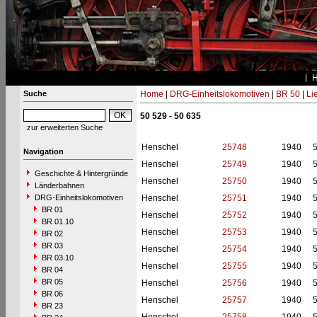
Suche
Home
|
DRG-Einheitslokomotiven
|
BR 50
|
Li
50 529 - 50 635
zur erweiterten Suche
Henschel
25748
1940
Navigation
Henschel
25749
1940
Geschichte & Hintergründe
Henschel
25750
1940
Länderbahnen
DRG-Einheitslokomotiven
Henschel
25751
1940
BR 01
Henschel
25752
1940
BR 01.10
Henschel
25753
1940
BR 02
BR 03
Henschel
25754
1940
BR 03.10
Henschel
25755
1940
BR 04
BR 05
Henschel
25756
1940
BR 06
Henschel
25757
1940
BR 23