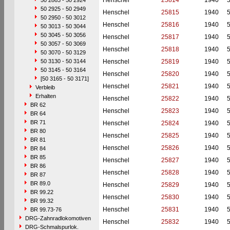
Henschel
25814
1940
50 2863 - 50 2924
50 2925 - 50 2949
Henschel
25815
1940
50 2950 - 50 3012
Henschel
25816
1940
50 3013 - 50 3044
50 3045 - 50 3056
Henschel
25817
1940
50 3057 - 50 3069
Henschel
25818
1940
50 3070 - 50 3129
50 3130 - 50 3144
Henschel
25819
1940
50 3145 - 50 3164
Henschel
25820
1940
[50 3165 - 50 3171]
Henschel
25821
1940
Verbleib
Erhalten
Henschel
25822
1940
BR 62
Henschel
25823
1940
BR 64
BR 71
Henschel
25824
1940
BR 80
Henschel
25825
1940
BR 81
Henschel
25826
1940
BR 84
BR 85
Henschel
25827
1940
BR 86
Henschel
25828
1940
BR 87
BR 89.0
Henschel
25829
1940
BR 99.22
Henschel
25830
1940
BR 99.32
Henschel
25831
1940
BR 99.73-76
DRG-Zahnradlokomotiven
Henschel
25832
1940
DRG-Schmalspurlok.