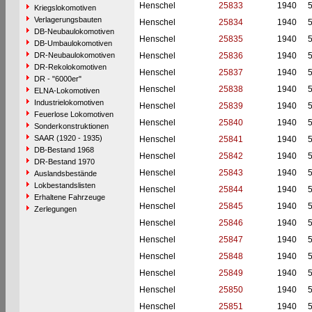
Henschel
25833
1940
Kriegslokomotiven
Verlagerungsbauten
Henschel
25834
1940
DB-Neubaulokomotiven
Henschel
25835
1940
DB-Umbaulokomotiven
DR-Neubaulokomotiven
Henschel
25836
1940
DR-Rekolokomotiven
Henschel
25837
1940
DR - "6000er"
Henschel
25838
1940
ELNA-Lokomotiven
Industrielokomotiven
Henschel
25839
1940
Feuerlose Lokomotiven
Henschel
25840
1940
Sonderkonstruktionen
SAAR (1920 - 1935)
Henschel
25841
1940
DB-Bestand 1968
Henschel
25842
1940
DR-Bestand 1970
Henschel
25843
1940
Auslandsbestände
Lokbestandslisten
Henschel
25844
1940
Erhaltene Fahrzeuge
Henschel
25845
1940
Zerlegungen
Henschel
25846
1940
Henschel
25847
1940
Henschel
25848
1940
Henschel
25849
1940
Henschel
25850
1940
Henschel
25851
1940