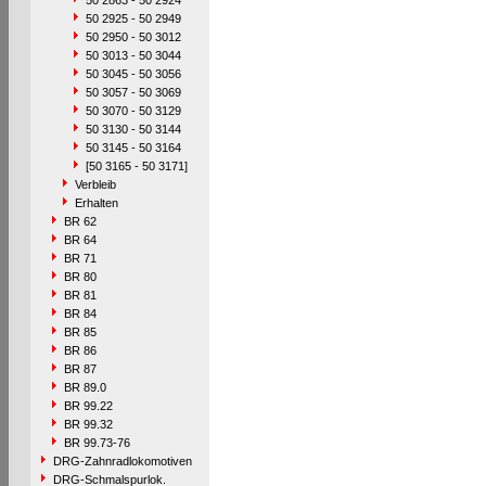
50 2863 - 50 2924
50 2925 - 50 2949
50 2950 - 50 3012
50 3013 - 50 3044
50 3045 - 50 3056
50 3057 - 50 3069
50 3070 - 50 3129
50 3130 - 50 3144
50 3145 - 50 3164
[50 3165 - 50 3171]
Verbleib
Erhalten
BR 62
BR 64
BR 71
BR 80
BR 81
BR 84
BR 85
BR 86
BR 87
BR 89.0
BR 99.22
BR 99.32
BR 99.73-76
DRG-Zahnradlokomotiven
DRG-Schmalspurlok.