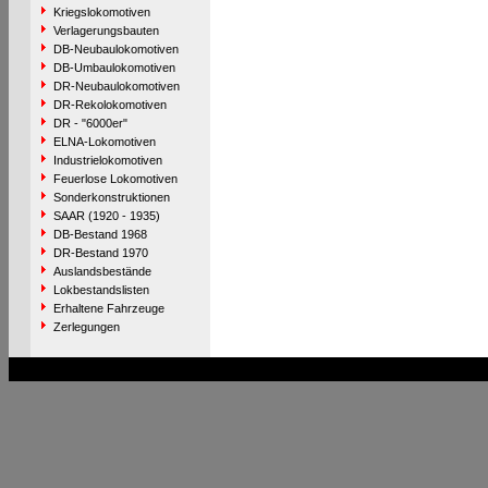
Kriegslokomotiven
Verlagerungsbauten
DB-Neubaulokomotiven
DB-Umbaulokomotiven
DR-Neubaulokomotiven
DR-Rekolokomotiven
DR - "6000er"
ELNA-Lokomotiven
Industrielokomotiven
Feuerlose Lokomotiven
Sonderkonstruktionen
SAAR (1920 - 1935)
DB-Bestand 1968
DR-Bestand 1970
Auslandsbestände
Lokbestandslisten
Erhaltene Fahrzeuge
Zerlegungen