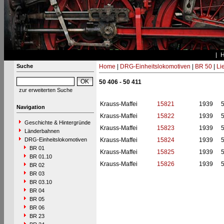
Suche
Home
|
DRG-Einheitslokomotiven
|
BR 50
|
Li
50 406 - 50 411
zur erweiterten Suche
Krauss-Maffei
15821
1939
Navigation
Krauss-Maffei
15822
1939
Geschichte & Hintergründe
Krauss-Maffei
15823
1939
Länderbahnen
DRG-Einheitslokomotiven
Krauss-Maffei
15824
1939
BR 01
Krauss-Maffei
15825
1939
BR 01.10
Krauss-Maffei
15826
1939
BR 02
BR 03
BR 03.10
BR 04
BR 05
BR 06
BR 23