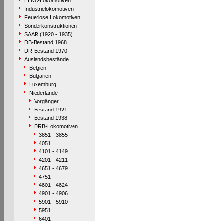
ELNA-Lokomotiven
Industrielokomotiven
Feuerlose Lokomotiven
Sonderkonstruktionen
SAAR (1920 - 1935)
DB-Bestand 1968
DR-Bestand 1970
Auslandsbestände
Belgien
Bulgarien
Luxemburg
Niederlande
Vorgänger
Bestand 1921
Bestand 1938
DRB-Lokomotiven
3851 - 3855
4051
4101 - 4149
4201 - 4211
4651 - 4679
4751
4801 - 4824
4901 - 4906
5901 - 5910
5951
6401