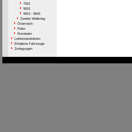
7501
9001
9601 - 9602
Zweiter Weltkrieg
Österreich
Polen
Rumänien
Lokbestandslisten
Erhaltene Fahrzeuge
Zerlegungen