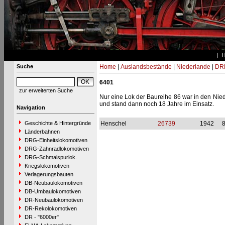
Suche
Home
|
Auslandsbestände
|
Niederlande
|
DRB
6401
zur erweiterten Suche
Nur eine Lok der Baureihe 86 war in den Nied
und stand dann noch 18 Jahre im Einsatz.
Navigation
Geschichte & Hintergründe
Henschel
26739
1942
Länderbahnen
DRG-Einheitslokomotiven
DRG-Zahnradlokomotiven
DRG-Schmalspurlok.
Kriegslokomotiven
Verlagerungsbauten
DB-Neubaulokomotiven
DB-Umbaulokomotiven
DR-Neubaulokomotiven
DR-Rekolokomotiven
DR - "6000er"