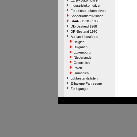
ELNA-Lokomotiven
Industrielokomotiven
Feuerlose Lokomotiven
Sonderkonstruktionen
SAAR (1920 - 1935)
DB-Bestand 1968
DR-Bestand 1970
Auslandsbestände
Belgien
Bulgarien
Luxemburg
Niederlande
Österreich
Polen
Rumänien
Lokbestandslisten
Erhaltene Fahrzeuge
Zerlegungen