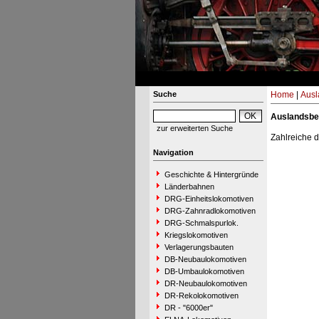
Suche
Home
|
Ausl
Auslandsbe
zur erweiterten Suche
Zahlreiche 
Navigation
Geschichte & Hintergründe
Länderbahnen
DRG-Einheitslokomotiven
DRG-Zahnradlokomotiven
DRG-Schmalspurlok.
Kriegslokomotiven
Verlagerungsbauten
DB-Neubaulokomotiven
DB-Umbaulokomotiven
DR-Neubaulokomotiven
DR-Rekolokomotiven
DR - "6000er"