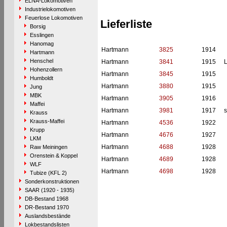
ELNA-Lokomotiven
Industrielokomotiven
Feuerlose Lokomotiven
Lieferliste
Borsig
Esslingen
Hanomag
Hartmann
3825
1914
Hartmann
Henschel
Hartmann
3841
1915
L
Hohenzollern
Hartmann
3845
1915
Humboldt
Hartmann
3880
1915
Jung
MBK
Hartmann
3905
1916
Maffei
Hartmann
3981
1917
s
Krauss
Krauss-Maffei
Hartmann
4536
1922
Krupp
Hartmann
4676
1927
LKM
Hartmann
4688
1928
Raw Meiningen
Orenstein & Koppel
Hartmann
4689
1928
WLF
Hartmann
4698
1928
Tubize (KFL 2)
Sonderkonstruktionen
SAAR (1920 - 1935)
DB-Bestand 1968
DR-Bestand 1970
Auslandsbestände
Lokbestandslisten