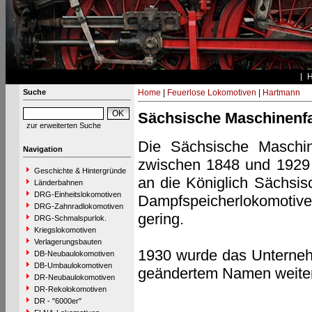
Suche
Home
|
Feuerlose Lokomotiven
|
Hartmann
Sächsische Maschinenfa
zur erweiterten Suche
Die Sächsische Maschin
Navigation
zwischen 1848 und 1929 
Geschichte & Hintergründe
an die Königlich Sächsis
Länderbahnen
DRG-Einheitslokomotiven
Dampfspeicherlokomotive
DRG-Zahnradlokomotiven
gering.
DRG-Schmalspurlok.
Kriegslokomotiven
Verlagerungsbauten
1930 wurde das Unternehm
DB-Neubaulokomotiven
DB-Umbaulokomotiven
geändertem Namen weiter
DR-Neubaulokomotiven
DR-Rekolokomotiven
DR - "6000er"