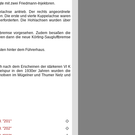
te mit zwei Friedmann-Injektoren.
lachse antrieb. Der rechts angeordnete
. Die erste und vierte Kuppelachse waren
 erforderten. Die Hohlachsen wurden über
lbremse vorgesehen. Zudem besaßen die
iven dann die neue Körting-Saugluftbremse
sten hinter dem Führerhaus.
ch nach dem Erscheinen der stärkeren VI K
gelspur in den 1930er Jahren wurden die
omotiven im Mügelner und Thumer Netz und
. "201"
. "202"