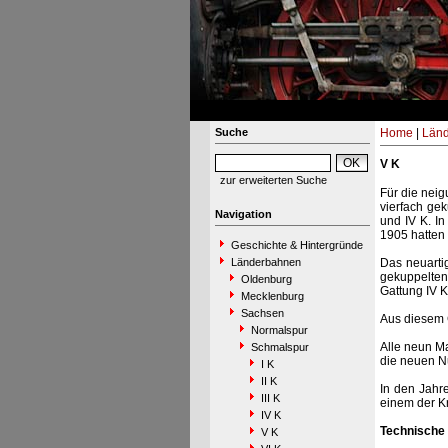
Suche
Home
|
Län
V K
zur erweiterten Suche
Für die nei
vierfach gek
Navigation
und IV K. I
1905 hatten 
Geschichte & Hintergründe
Länderbahnen
Das neuarti
gekuppelten 
Oldenburg
Gattung IV K
Mecklenburg
Sachsen
Aus diesem G
Normalspur
Alle neun M
Schmalspur
die neuen N
I K
II K
In den Jahr
III K
einem der Kr
IV K
Technische
V K