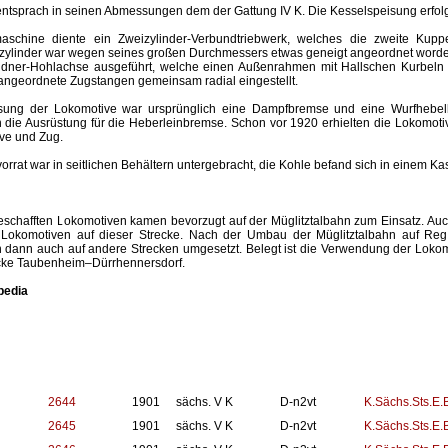
ntsprach in seinen Abmessungen dem der Gattung IV K. Die Kesselspeisung erfolg
schine diente ein Zweizylinder-Verbundtriebwerk, welches die zweite Kuppe
zylinder war wegen seines großen Durchmessers etwas geneigt angeordnet worden
indner-Hohlachse ausgeführt, welche einen Außenrahmen mit Hallschen Kurbeln
angeordnete Zugstangen gemeinsam radial eingestellt.
sung der Lokomotive war ursprünglich eine Dampfbremse und eine Wurfhebe
 die Ausrüstung für die Heberleinbremse. Schon vor 1920 erhielten die Lokomot
ve und Zug.
rrat war in seitlichen Behältern untergebracht, die Kohle befand sich in einem Ka
eschafften Lokomotiven kamen bevorzugt auf der Müglitztalbahn zum Einsatz. Au
 Lokomotiven auf dieser Strecke. Nach der Umbau der Müglitztalbahn auf Re
 dann auch auf andere Strecken umgesetzt. Belegt ist die Verwendung der Lok
ecke Taubenheim–Dürrhennersdorf.
pedia
2644
1901
sächs. V K
D-n2vt
K.Sächs.Sts.E.B
2645
1901
sächs. V K
D-n2vt
K.Sächs.Sts.E.B