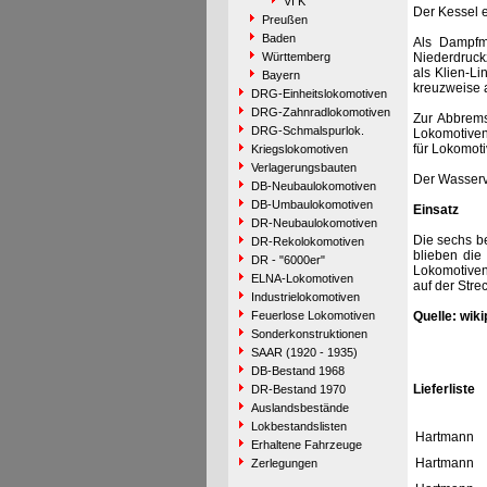
VI K
Der Kessel e
Preußen
Baden
Als Dampfma
Württemberg
Niederdruck
als Klien-L
Bayern
kreuzweise 
DRG-Einheitslokomotiven
DRG-Zahnradlokomotiven
Zur Abbrem
DRG-Schmalspurlok.
Lokomotiven
für Lokomoti
Kriegslokomotiven
Verlagerungsbauten
Der Wasservo
DB-Neubaulokomotiven
DB-Umbaulokomotiven
Einsatz
DR-Neubaulokomotiven
Die sechs b
DR-Rekolokomotiven
blieben die
DR - "6000er"
Lokomotiven
ELNA-Lokomotiven
auf der Str
Industrielokomotiven
Feuerlose Lokomotiven
Quelle: wiki
Sonderkonstruktionen
SAAR (1920 - 1935)
DB-Bestand 1968
Lieferliste
DR-Bestand 1970
Auslandsbestände
Lokbestandslisten
Hartmann
Erhaltene Fahrzeuge
Hartmann
Zerlegungen