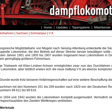
Home
Updates
Typengalerie
Mitwirkende
derbahnen
|
Sachsen
|
Schmalspur
|
V K
gungsreiche Müglitztalbahn von Mügeln nach Geising-Altenberg entwickelte die Sä
uppelte Lokomotive, die den Betrieb auf dieser Strecke besser bewältigen sollte 
n den Jahren 1901 und 1905 bis 1907 wurden insgesamt neun Lokomotiven in Die
ein geringfügig größeres Führerhaus.
ge Triebwerk mit Klien-Lindner-Achsen ermöglichten zwar nun das Durchfahren d
Lokomotive, aber letztlich erwies sich die neue Gattung V K als ebenso komplizi
.
runde wurde trotz besserer Anfahreigenschaften auf eine weitere Beschaffung die
aschinen mit den Nummern 201 bis 209 wurden nach 1920 von der Deutschen R
ummern 99 611 bis 99 619.
en 1934 und 1942 wurden die Lokomotiven komplett ausgemustert. Vermutlich sin
iegsschauplätze des Zweiten Weltkrieges verblieben.
 Merkmale