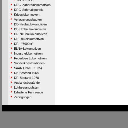
BR 99.73-76
DRG-Zahnradlokomotiven
DRG-Schmalspurlok.
Kriegslokomotiven
Verlagerungsbauten
DB-Neubaulokomotiven
DB-Umbaulokomotiven
DR-Neubaulokomotiven
DR-Rekolokomotiven
DR - "6000er"
ELNA-Lokomotiven
Industrielokomotiven
Feuerlose Lokomotiven
Sonderkonstruktionen
SAAR (1920 - 1935)
DB-Bestand 1968
DR-Bestand 1970
Auslandsbestände
Lokbestandslisten
Erhaltene Fahrzeuge
Zerlegungen