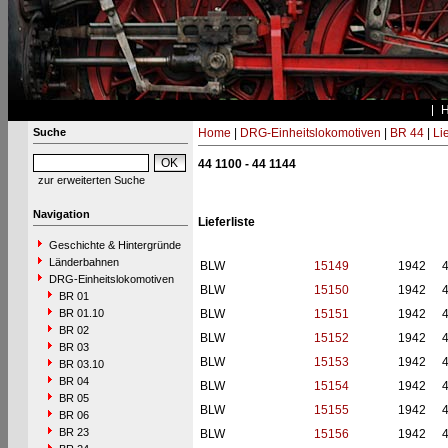
Suche
Home
|
DRG-Einheitslokomotiven
|
BR 44
|
Li
44 1100 - 44 1144
zur erweiterten Suche
Navigation
Lieferliste
Geschichte & Hintergründe
Länderbahnen
BLW
15149
1942
DRG-Einheitslokomotiven
BLW
15150
1942
BR 01
BR 01.10
BLW
15151
1942
BR 02
BLW
15152
1942
BR 03
BLW
15153
1942
BR 03.10
BR 04
BLW
15154
1942
BR 05
BLW
15155
1942
BR 06
BR 23
BLW
15156
1942