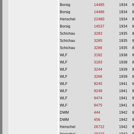
Borsig
14485
1934
Borsig
14486
1934
Henschel
22480
1934
Borsig
14537
1934
Schichau
3283
1935
Schichau
3285
1935
Schichau
3286
1935
WLF
3182
1938
WLF
3183
1938
WLF
3244
1939
WLF
3266
1939
WLF
9245
1941
WLF
9249
1941
WLF
9474
1941
WLF
9475
1941
DWM
444
1942
DWM
456
1942
Henschel
26722
1942