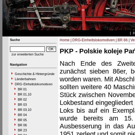
Suche
Home
|
DRG-Einheitslokomotiven
|
BR 86
|
Ve
PKP - Polskie koleje P
zur erweiterten Suche
Nach Ende des Zweite
Navigation
zunächst sieben 86er, 
Geschichte & Hintergründe
worden waren. Mit Abschl
Länderbahnen
DRG-Einheitslokomotiven
sollten weitere 40 Masc
BR 01
Stück zwischen Novembe
BR 01.10
BR 02
Lokbestand eingeglieder
BR 03
Loks bis auf ein Exempl
BR 03.10
BR 04
wurde bereits am 15.
BR 05
Ausbesserung in das Au
BR 06
BR 23
1951 zerlegt und somit n