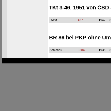
TKt 3-46, 1951 von ČSD
DWM
457
1942
BR 86 bei PKP ohne Um
Schichau
3284
1935