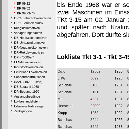
bis Ende 1968 war er sc
BR 99.22
BR 99.32
zwei Maschinen im Einsa
BR 99.73-76
TKt 3-15 am 02. Januar 1
DRG-Zahnradlokomotiven
DRG-Schmalspurlok.
und später nach Krako
Kriegslokomotiven
Verlagerungsbauten
abgefahren. Dort dürfte s
DB-Neubaulokomotiven
DB-Umbaulokomotiven
DR-Neubaulokomotiven
DR-Rekolokomotiven
Lokliste Tkt 3-1 - Tkt 3-4
DR - "6000er"
ELNA-Lokomotiven
Industrielokomotiven
O&K
12562
1935
Feuerlose Lokomotiven
Sonderkonstruktionen
LHW
3099
1928
SAAR (1920 - 1935)
Schichau
3188
1931
DB-Bestand 1968
DR-Bestand 1970
Schichau
3191
1931
Auslandsbestände
ME
4237
1931
Lokbestandslisten
Henschel
22099
1932
Erhaltene Fahrzeuge
Zerlegungen
Krupp
1253
1932
Schichau
3244
1933
Schichau
3245
1933