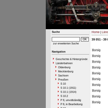
Suche
Home
|
Län
39 051 - 39
zur erweiterten Suche
Borsig
Navigation
Borsig
Geschichte & Hintergründe
Borsig
Länderbahnen
Oldenburg
Borsig
Mecklenburg
Borsig
Sachsen
Borsig
Preußen
S 10
Borsig
S 10.1 (1911)
Borsig
S 10.1 (1914)
S 10.2
Borsig
P 8, unvollständig
Borsig
P 8, in Bearbeitung