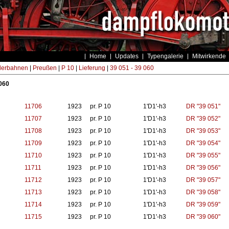
Home
Updates
Typengalerie
Mitwirkende
derbahnen
|
Preußen
|
P 10
|
Lieferung
|
39 051 - 39 060
 060
11706
1923
pr. P 10
1'D1'-h3
DR "39 051"
11707
1923
pr. P 10
1'D1'-h3
DR "39 052"
11708
1923
pr. P 10
1'D1'-h3
DR "39 053"
11709
1923
pr. P 10
1'D1'-h3
DR "39 054"
11710
1923
pr. P 10
1'D1'-h3
DR "39 055"
11711
1923
pr. P 10
1'D1'-h3
DR "39 056"
11712
1923
pr. P 10
1'D1'-h3
DR "39 057"
11713
1923
pr. P 10
1'D1'-h3
DR "39 058"
11714
1923
pr. P 10
1'D1'-h3
DR "39 059"
11715
1923
pr. P 10
1'D1'-h3
DR "39 060"