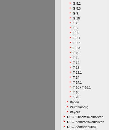
G 8.2
G 8.3
G 9
G 10
T 2
T 3
T 8
T 9.1
T 9.2
T 9.3
T 10
T 11
T 12
T 13
T 13.1
T 14
T 14.1
T 16 / T 16.1
T 18
T 20
Baden
Württemberg
Bayern
DRG-Einheitslokomotiven
DRG-Zahnradlokomotiven
DRG-Schmalspurlok.