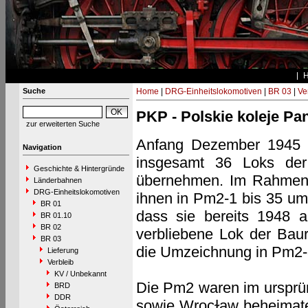
Suche
Home
|
DRG-Einheitslokomotiven
|
BR 03
|
Ve
PKP - Polskie koleje P
zur erweiterten Suche
Anfang Dezember 1945 
Navigation
insgesamt 36 Loks de
Geschichte & Hintergründe
übernehmen. Im Rahmen
Länderbahnen
DRG-Einheitslokomotiven
ihnen in Pm2-1 bis 35 um
BR 01
dass sie bereits 1948 
BR 01.10
BR 02
verbliebene Lok der Baur
BR 03
die Umzeichnung in Pm2-3
Lieferung
Verbleib
KV / Unbekannt
Die Pm2 waren im ursprü
BRD
DDR
sowie Wrocɫaw beheimate