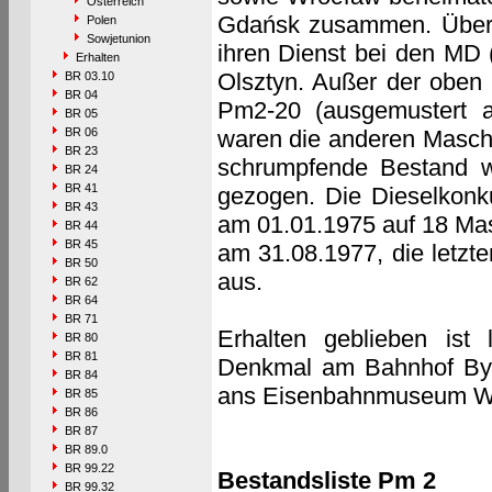
Österreich
Gdańsk zusammen. Über 
Polen
Sowjetunion
ihren Dienst bei den MD 
Erhalten
Olsztyn. Außer der obe
BR 03.10
BR 04
Pm2-20 (ausgemustert a
BR 05
BR 06
waren die anderen Masch
BR 23
schrumpfende Bestand 
BR 24
BR 41
gezogen. Die Dieselkonk
BR 43
am 01.01.1975 auf 18 Ma
BR 44
BR 45
am 31.08.1977, die letz
BR 50
aus.
BR 62
BR 64
BR 71
Erhalten geblieben ist
BR 80
BR 81
Denkmal am Bahnhof Byd
BR 84
ans Eisenbahnmuseum W
BR 85
BR 86
BR 87
BR 89.0
BR 99.22
Bestandsliste Pm 2
BR 99.32