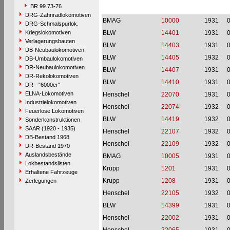
BR 99.73-76
DRG-Zahnradlokomotiven
BMAG
10000
1931
DRG-Schmalspurlok.
Kriegslokomotiven
BLW
14401
1931
Verlagerungsbauten
BLW
14403
1931
DB-Neubaulokomotiven
BLW
14405
1932
DB-Umbaulokomotiven
DR-Neubaulokomotiven
BLW
14407
1931
DR-Rekolokomotiven
BLW
14410
1931
DR - "6000er"
ELNA-Lokomotiven
Henschel
22070
1931
Industrielokomotiven
Henschel
22074
1932
Feuerlose Lokomotiven
BLW
14419
1932
Sonderkonstruktionen
SAAR (1920 - 1935)
Henschel
22107
1932
DB-Bestand 1968
Henschel
22109
1932
DR-Bestand 1970
Auslandsbestände
BMAG
10005
1931
Lokbestandslisten
Krupp
1201
1931
Erhaltene Fahrzeuge
Krupp
1208
1931
Zerlegungen
Henschel
22105
1932
BLW
14399
1931
Henschel
22002
1931