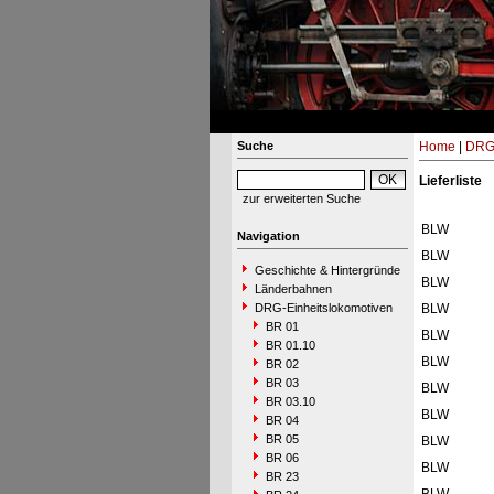
Suche
Home
|
DRG-
Lieferliste
zur erweiterten Suche
BLW
Navigation
BLW
Geschichte & Hintergründe
BLW
Länderbahnen
DRG-Einheitslokomotiven
BLW
BR 01
BLW
BR 01.10
BLW
BR 02
BR 03
BLW
BR 03.10
BLW
BR 04
BR 05
BLW
BR 06
BLW
BR 23