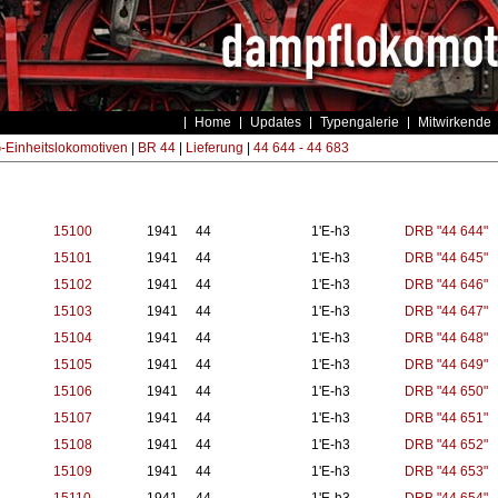
Home
Updates
Typengalerie
Mitwirkende
Einheitslokomotiven
|
BR 44
|
Lieferung
|
44 644 - 44 683
15100
1941
44
1'E-h3
DRB "44 644"
15101
1941
44
1'E-h3
DRB "44 645"
15102
1941
44
1'E-h3
DRB "44 646"
15103
1941
44
1'E-h3
DRB "44 647"
15104
1941
44
1'E-h3
DRB "44 648"
15105
1941
44
1'E-h3
DRB "44 649"
15106
1941
44
1'E-h3
DRB "44 650"
15107
1941
44
1'E-h3
DRB "44 651"
15108
1941
44
1'E-h3
DRB "44 652"
15109
1941
44
1'E-h3
DRB "44 653"