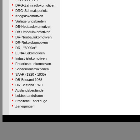
BR 99.73-76
DRG-Zahnradlokomotiven
DRG-Schmalspurlok.
Kriegslokomotiven
Verlagerungsbauten
DB-Neubaulokomotiven
DB-Umbaulokomotiven
DR-Neubaulokomotiven
DR-Rekolokomotiven
DR - "6000er"
ELNA-Lokomotiven
Industrielokomotiven
Feuerlose Lokomotiven
Sonderkonstruktionen
SAAR (1920 - 1935)
DB-Bestand 1968
DR-Bestand 1970
Auslandsbestände
Lokbestandslisten
Erhaltene Fahrzeuge
Zerlegungen