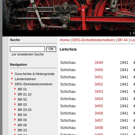
Suche
Home
|
DRG-Einheitslokomotiven
|
BR 44
|
Li
Lieferliste
zur erweiterten Suche
Schichau
3449
1941
Navigation
Schichau
3450
1941
Geschichte & Hintergründe
Schichau
3451
1941
Länderbahnen
DRG-Einheitslokomotiven
Schichau
3452
1941
BR 01
Schichau
3453
1941
BR 01.10
Schichau
3454
1941
BR 02
BR 03
Schichau
3455
1941
BR 03.10
Schichau
3456
1941
BR 04
BR 05
Schichau
3457
1941
BR 06
Schichau
3458
1941
BR 23