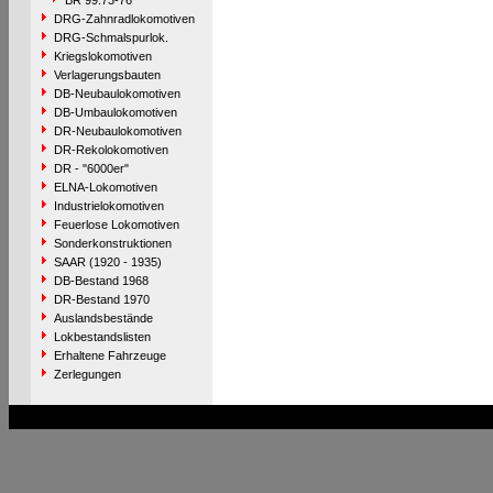
BR 99.73-76
DRG-Zahnradlokomotiven
DRG-Schmalspurlok.
Kriegslokomotiven
Verlagerungsbauten
DB-Neubaulokomotiven
DB-Umbaulokomotiven
DR-Neubaulokomotiven
DR-Rekolokomotiven
DR - "6000er"
ELNA-Lokomotiven
Industrielokomotiven
Feuerlose Lokomotiven
Sonderkonstruktionen
SAAR (1920 - 1935)
DB-Bestand 1968
DR-Bestand 1970
Auslandsbestände
Lokbestandslisten
Erhaltene Fahrzeuge
Zerlegungen