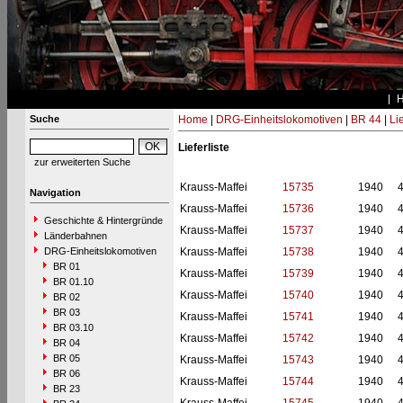
Suche
Home
|
DRG-Einheitslokomotiven
|
BR 44
|
Li
Lieferliste
zur erweiterten Suche
Krauss-Maffei
15735
1940
Navigation
Krauss-Maffei
15736
1940
Geschichte & Hintergründe
Krauss-Maffei
15737
1940
Länderbahnen
DRG-Einheitslokomotiven
Krauss-Maffei
15738
1940
BR 01
Krauss-Maffei
15739
1940
BR 01.10
Krauss-Maffei
15740
1940
BR 02
BR 03
Krauss-Maffei
15741
1940
BR 03.10
Krauss-Maffei
15742
1940
BR 04
BR 05
Krauss-Maffei
15743
1940
BR 06
Krauss-Maffei
15744
1940
BR 23