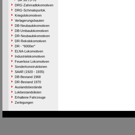
BR 99.73-76
DRG-Zahnradlokomotiven
DRG-Schmalspurlok.
Kriegslokomotiven
Verlagerungsbauten
DB-Neubaulokomotiven
DB-Umbaulokomotiven
DR-Neubaulokomotiven
DR-Rekolokomotiven
DR - "6000er"
ELNA-Lokomotiven
Industrielokomotiven
Feuerlose Lokomotiven
Sonderkonstruktionen
SAAR (1920 - 1935)
DB-Bestand 1968
DR-Bestand 1970
Auslandsbestände
Lokbestandslisten
Erhaltene Fahrzeuge
Zerlegungen