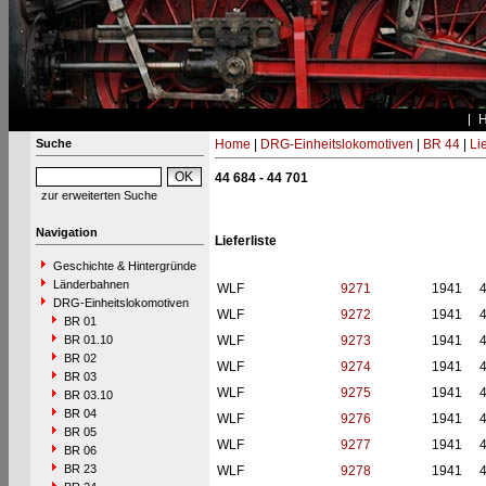
Suche
Home
|
DRG-Einheitslokomotiven
|
BR 44
|
Li
44 684 - 44 701
zur erweiterten Suche
Navigation
Lieferliste
Geschichte & Hintergründe
Länderbahnen
WLF
9271
1941
DRG-Einheitslokomotiven
WLF
9272
1941
BR 01
BR 01.10
WLF
9273
1941
BR 02
WLF
9274
1941
BR 03
WLF
9275
1941
BR 03.10
BR 04
WLF
9276
1941
BR 05
WLF
9277
1941
BR 06
BR 23
WLF
9278
1941