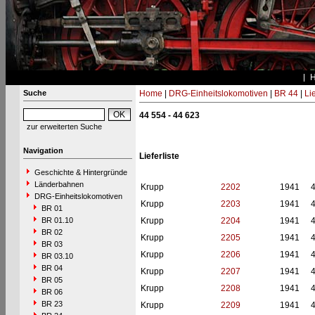
Suche
Home
|
DRG-Einheitslokomotiven
|
BR 44
|
Li
44 554 - 44 623
zur erweiterten Suche
Navigation
Lieferliste
Geschichte & Hintergründe
Länderbahnen
Krupp
2202
1941
DRG-Einheitslokomotiven
Krupp
2203
1941
BR 01
BR 01.10
Krupp
2204
1941
BR 02
Krupp
2205
1941
BR 03
Krupp
2206
1941
BR 03.10
BR 04
Krupp
2207
1941
BR 05
Krupp
2208
1941
BR 06
BR 23
Krupp
2209
1941