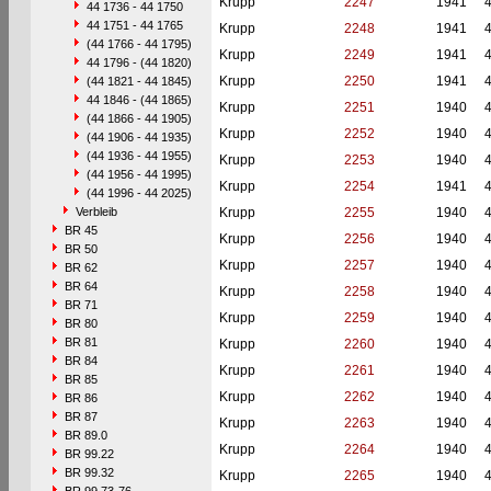
Krupp
2247
1941
44 1736 - 44 1750
44 1751 - 44 1765
Krupp
2248
1941
(44 1766 - 44 1795)
Krupp
2249
1941
44 1796 - (44 1820)
Krupp
2250
1941
(44 1821 - 44 1845)
44 1846 - (44 1865)
Krupp
2251
1940
(44 1866 - 44 1905)
Krupp
2252
1940
(44 1906 - 44 1935)
(44 1936 - 44 1955)
Krupp
2253
1940
(44 1956 - 44 1995)
Krupp
2254
1941
(44 1996 - 44 2025)
Verbleib
Krupp
2255
1940
BR 45
Krupp
2256
1940
BR 50
Krupp
2257
1940
BR 62
BR 64
Krupp
2258
1940
BR 71
Krupp
2259
1940
BR 80
BR 81
Krupp
2260
1940
BR 84
Krupp
2261
1940
BR 85
Krupp
2262
1940
BR 86
BR 87
Krupp
2263
1940
BR 89.0
Krupp
2264
1940
BR 99.22
BR 99.32
Krupp
2265
1940