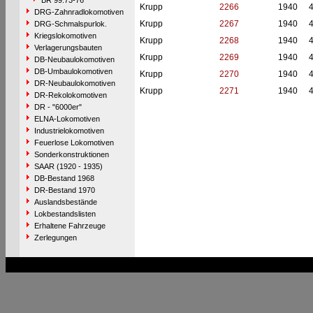
BR 99.73-76
Krupp
2266
1940
DRG-Zahnradlokomotiven
Krupp
2267
1940
DRG-Schmalspurlok.
Kriegslokomotiven
Krupp
2268
1940
Verlagerungsbauten
Krupp
2269
1940
DB-Neubaulokomotiven
DB-Umbaulokomotiven
Krupp
2270
1940
DR-Neubaulokomotiven
Krupp
2271
1940
DR-Rekolokomotiven
DR - "6000er"
ELNA-Lokomotiven
Industrielokomotiven
Feuerlose Lokomotiven
Sonderkonstruktionen
SAAR (1920 - 1935)
DB-Bestand 1968
DR-Bestand 1970
Auslandsbestände
Lokbestandslisten
Erhaltene Fahrzeuge
Zerlegungen