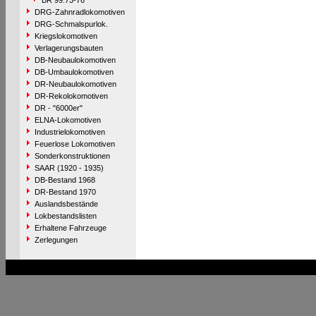
BR 99.73-76
DRG-Zahnradlokomotiven
DRG-Schmalspurlok.
Kriegslokomotiven
Verlagerungsbauten
DB-Neubaulokomotiven
DB-Umbaulokomotiven
DR-Neubaulokomotiven
DR-Rekolokomotiven
DR - "6000er"
ELNA-Lokomotiven
Industrielokomotiven
Feuerlose Lokomotiven
Sonderkonstruktionen
SAAR (1920 - 1935)
DB-Bestand 1968
DR-Bestand 1970
Auslandsbestände
Lokbestandslisten
Erhaltene Fahrzeuge
Zerlegungen