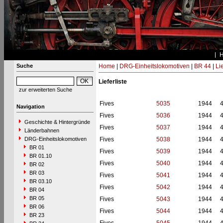
Suche
Home
|
DRG-Einheitslokomotiven
|
BR 44
|
Li
Lieferliste
zur erweiterten Suche
Fives
5035
1944
Navigation
Fives
5036
1944
Geschichte & Hintergründe
Fives
5037
1944
Länderbahnen
DRG-Einheitslokomotiven
Fives
5038
1944
BR 01
Fives
5039
1944
BR 01.10
Fives
5040
1944
BR 02
BR 03
Fives
5041
1944
BR 03.10
Fives
5042
1944
BR 04
BR 05
Fives
5043
1944
BR 06
Fives
5044
1944
BR 23