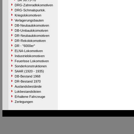
BR 99.73-76
DRG-Zahnradlokomotiven
DRG-Schmalspurlok.
Kriegslokomotiven
Verlagerungsbauten
DB-Neubaulokomotiven
DB-Umbaulokomotiven
DR-Neubaulokomotiven
DR-Rekolokomotiven
DR - "6000er"
ELNA-Lokomotiven
Industrielokomotiven
Feuerlose Lokomotiven
Sonderkonstruktionen
SAAR (1920 - 1935)
DB-Bestand 1968
DR-Bestand 1970
Auslandsbestände
Lokbestandslisten
Erhaltene Fahrzeuge
Zerlegungen