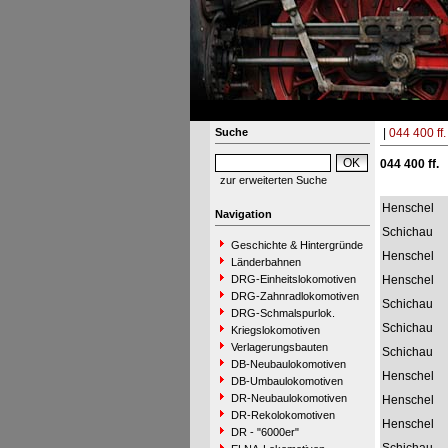
Suche
|
044 400 ff.
044 400 ff.
zur erweiterten Suche
Henschel
Navigation
Schichau
Geschichte & Hintergründe
Henschel
Länderbahnen
DRG-Einheitslokomotiven
Henschel
DRG-Zahnradlokomotiven
Schichau
DRG-Schmalspurlok.
Schichau
Kriegslokomotiven
Verlagerungsbauten
Schichau
DB-Neubaulokomotiven
Henschel
DB-Umbaulokomotiven
DR-Neubaulokomotiven
Henschel
DR-Rekolokomotiven
Henschel
DR - "6000er"