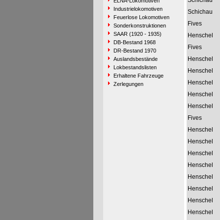
Schichau
ELNA-Lokomotiven
Industrielokomotiven
Schichau
Feuerlose Lokomotiven
Fives
Sonderkonstruktionen
SAAR (1920 - 1935)
Henschel
DB-Bestand 1968
Fives
DR-Bestand 1970
Henschel
Auslandsbestände
Lokbestandslisten
Henschel
Erhaltene Fahrzeuge
Henschel
Zerlegungen
Henschel
Henschel
Fives
Henschel
Henschel
Henschel
Henschel
Henschel
Henschel
Henschel
Henschel