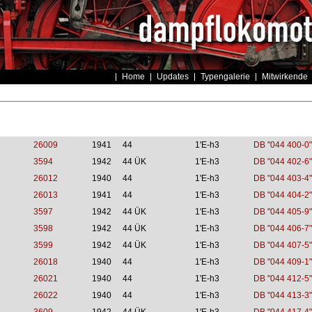
Home
Updates
Typengalerie
Mitwirkende
26009
1941
44
1'E-h3
DB "044 400-0"
3594
1942
44 ÜK
1'E-h3
DB "044 402-6"
26012
1940
44
1'E-h3
DB "044 403-4"
26013
1941
44
1'E-h3
DB "044 404-2"
3597
1942
44 ÜK
1'E-h3
DB "044 405-9"
3598
1942
44 ÜK
1'E-h3
DB "044 406-7"
3599
1942
44 ÜK
1'E-h3
DB "044 407-5"
26018
1940
44
1'E-h3
DB "044 409-1"
26021
1940
44
1'E-h3
DB "044 412-5"
26022
1940
44
1'E-h3
DB "044 413-3"